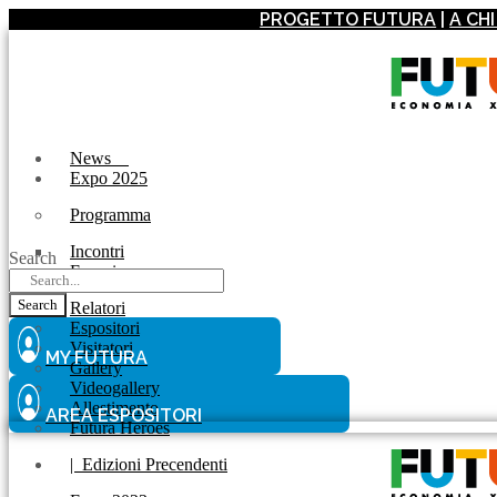
PROGETTO FUTURA
|
A CH
News
Expo 2025
Programma
Incontri
Search
Experience
Search
Relatori
Espositori
Visitatori
MY FUTURA
Gallery
Videogallery
Allestimento
AREA ESPOSITORI
Futura Heroes
|
Edizioni Precendenti