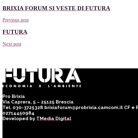
BRIXIA FORUM SI VESTE DI FUTURA
Previous post
FUTURA
Next post
Pro Brixia
Via Caprera, 5 – 25125 Brescia
Tel. 030-3725328 brixiaforum@probrixia.camcom.it CF e Pa
02714450984
Developed by
TMedia Digital