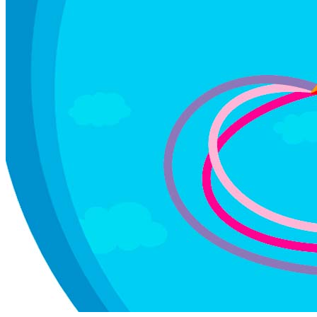
Vegetal pavilion
Programma
Incontri
Experience
Relatori
Espositori
Gallery
Videogallery
Expo 2022
X