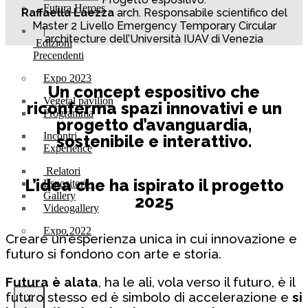
Futura Heroes
Raffaella Laezza
arch. Responsabile scientifico del
Master 2 Livello Emergency Temporary Circular
|
architecture dell’Università IUAV di Venezia
Edizioni
Precendenti
Expo 2023
Un concept espositivo che
Vegetal pavilion
riconferma spazi innovativi e un
Programma
progetto d’avanguardia,
Incontri
sostenibile e interattivo.
Experience
Relatori
L’idea che ha ispirato il progetto
Espositori
Gallery
2025
Videogallery
Expo 2022
Creare un’esperienza unica in cui innovazione e
futuro si fondono con arte e storia.
Futura è alata
, ha le ali, vola verso il futuro, è il
futuro stesso ed è simbolo di accelerazione e
si
X