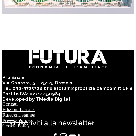
Pro Brixia
Via Caprera, 5 – 25125 Brescia
Tel. 030-3725328 brixiaforum@probrixia.camcom.it CF e
Partita IVA: 02714450984
Developed by
TMedia Digital
Contatti
Edizioni Passate
Rassegna stampa
Privacy Policy
Cookie Policy