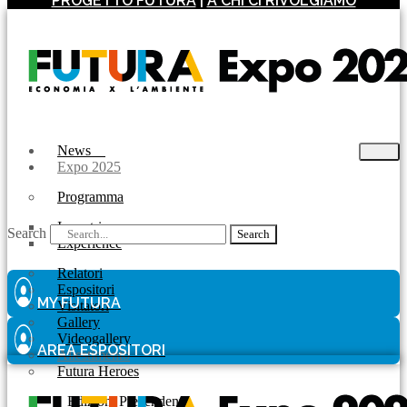
PROGETTO FUTURA
|
A CHI CI RIVOLGIAMO
News
Expo 2025
Programma
Incontri
Search
Search
Experience
Relatori
Espositori
MY FUTURA
Visitatori
Gallery
Videogallery
AREA ESPOSITORI
Allestimento
Futura Heroes
|
Edizioni Precendenti