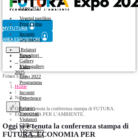
Expo 2023
Vegetal pavilion
Programma
MY FUTURA
Incontri
AREA ESPOSITORI
Experience
Relatori
Espositori
News
Gallery
Videogallery
Expo
2025
Futura Expo
Expo 2022
Programma
Home
/
Incontri
News
Experience
/
X
Relatori
Oggi si è tenuta la conferenza stampa di FUTURA.
Espositori
ECONOMIA PER L'AMBIENTE.
Visitatori
Oggi si è tenuta la conferenza stampa di
Gallery
Videogallery
FUTURA. ECONOMIA PER
Allestimento