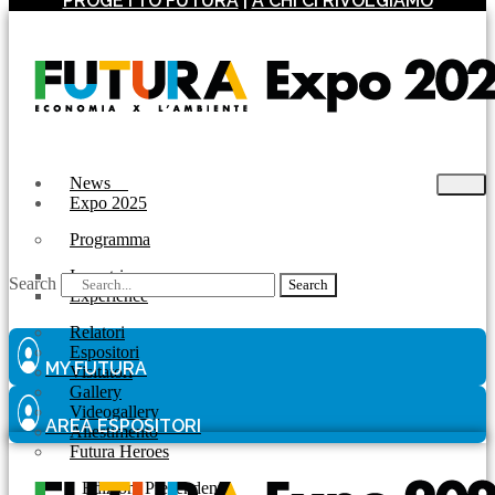
PROGETTO FUTURA
|
A CHI CI RIVOLGIAMO
News
Expo 2025
Programma
Incontri
Search
Search
Experience
Relatori
Espositori
MY FUTURA
Visitatori
Gallery
Videogallery
AREA ESPOSITORI
Allestimento
Futura Heroes
|
Edizioni Precendenti