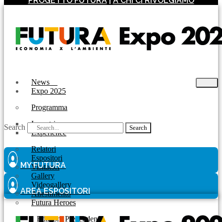
PROGETTO FUTURA
|
A CHI CI RIVOLGIAMO
News
Expo 2025
Programma
Incontri
Search
Search
Experience
Relatori
Espositori
MY FUTURA
Visitatori
Gallery
Videogallery
AREA ESPOSITORI
Allestimento
Futura Heroes
|
Edizioni Precendenti