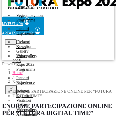
Expo 2023
Vegetal pavilion
Programma
MY FUTURA
Incontri
AREA ESPOSITORI
Experience
Relatori
Espositori
News
Gallery
Videogallery
Expo
2025
Futura Expo
Expo 2022
Programma
Home
/
Incontri
News
Experience
/
X
Relatori
ENORME PARTECIPAZIONE ONLINE PER “FUTURA
Espositori
DIGITAL TIME”
Visitatori
ENORME PARTECIPAZIONE ONLINE
Gallery
Videogallery
PER “FUTURA DIGITAL TIME”
Allestimento