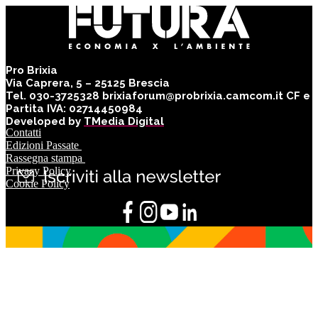
Pro Brixia
Via Caprera, 5 – 25125 Brescia
Tel. 030-3725328 brixiaforum@probrixia.camcom.it CF e
Partita IVA: 02714450984
Developed by
TMedia Digital
Contatti
Edizioni Passate
Rassegna stampa
Privacy Policy
Cookie Policy