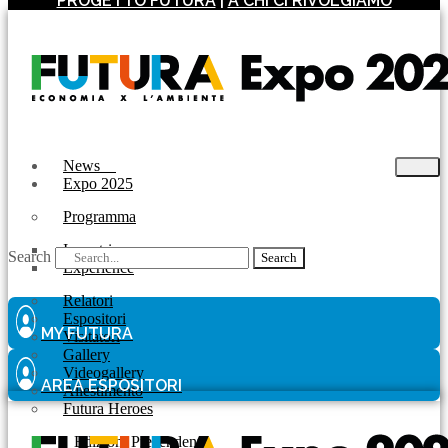
PROGETTO FUTURA
|
A CHI CI RIVOLGIAMO
News
Expo 2025
Programma
Incontri
Search
Search
Experience
Relatori
Espositori
MY FUTURA
Visitatori
Gallery
Videogallery
AREA ESPOSITORI
Allestimento
Futura Heroes
|
Edizioni Precendenti