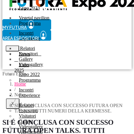
Expo 2023
Vegetal pavilion
Programma
MY FUTURA
Incontri
AREA ESPOSITORI
Experience
Relatori
Espositori
News
Gallery
Videogallery
Expo
2025
Futura Expo
Expo 2022
Programma
Home
/
Incontri
News
Experience
/
X
Relatori
SI É CONCLUSA CON SUCCESSO FUTURA OPEN
Espositori
TALKS. TUTTI NUMERI DELLA KERMESSE.
Visitatori
SI É CONCLUSA CON SUCCESSO
Gallery
Videogallery
FUTURA OPEN TALKS. TUTTI
Allestimento