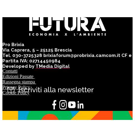
Pro Brixia
Via Caprera, 5 – 25125 Brescia
Tel. 030-3725328 brixiaforum@probrixia.camcom.it CF e
Partita IVA: 02714450984
Developed by
TMedia Digital
Contatti
Edizioni Passate
Rassegna stampa
Privacy Policy
Cookie Policy