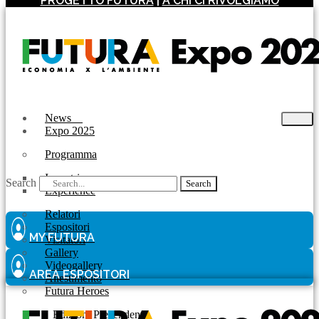
PROGETTO FUTURA
|
A CHI CI RIVOLGIAMO
News
Expo 2025
Programma
Incontri
Search
Search
Experience
Relatori
Espositori
MY FUTURA
Visitatori
Gallery
Videogallery
AREA ESPOSITORI
Allestimento
Futura Heroes
|
Edizioni Precendenti