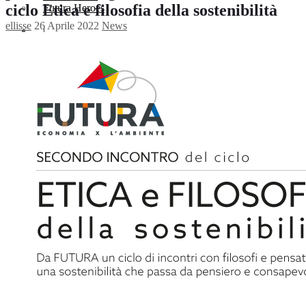
ciclo Etica e filosofia della sostenibilità
Futura Heroes
ellisse
26 Aprile 2022
News
|
Edizioni
Precendenti
Expo 2023
Vegetal pavilion
Programma
Incontri
Experience
Relatori
Espositori
Gallery
Videogallery
Expo 2022
X