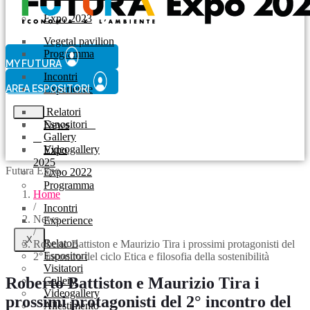
Expo 2023
Vegetal pavilion
Programma
MY FUTURA
Incontri
AREA ESPOSITORI
Experience
Relatori
Espositori
News
Gallery
Videogallery
Expo
2025
Futura Expo
Expo 2022
Programma
Home
/
Incontri
News
Experience
/
X
Relatori
Roberto Battiston e Maurizio Tira i prossimi protagonisti del
Espositori
2° incontro del ciclo Etica e filosofia della sostenibilità
Visitatori
Roberto Battiston e Maurizio Tira i
Gallery
Videogallery
prossimi protagonisti del 2° incontro del
Allestimento