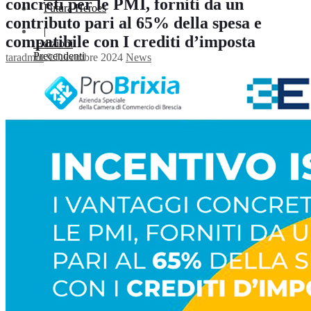
concreti per le PMI, forniti da un
Futura Heroes
contributo pari al 65% della spesa e
|
compatibile con I crediti d’imposta
Edizioni
Precendenti
taradmin
9 Dicembre 2024
News
Expo 2023
Vegetal pavilion
Programma
Incontri
Experience
Relatori
Espositori
Gallery
Videogallery
Expo 2022
X