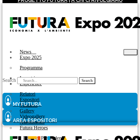
PROGETTO FUTURA
|
A CHI CI RIVOLGIAMO
News
Expo 2025
Programma
Incontri
Search
Search
Experience
Relatori
Espositori
MY FUTURA
Visitatori
Gallery
Videogallery
AREA ESPOSITORI
Allestimento
Futura Heroes
|
Edizioni Precendenti