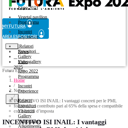
Expo 2023
Vegetal pavilion
Programma
MY FUTURA
Incontri
AREA ESPOSITORI
Experience
Relatori
Espositori
News
Gallery
Videogallery
Expo
2025
Futura Expo
Expo 2022
Programma
Home
/
Incontri
News
Experience
/
X
Relatori
INCENTIVO ISI INAIL: I vantaggi concreti per le PMI,
Espositori
forniti da un contributo pari al 65% della spesa e compatibile
Visitatori
con I crediti d’imposta
Gallery
INCENTIVO ISI INAIL: I vantaggi
Videogallery
Allestimento