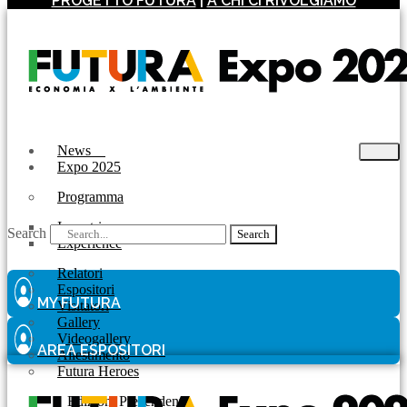
PROGETTO FUTURA
|
A CHI CI RIVOLGIAMO
News
Expo 2025
Programma
Incontri
Search
Search
Experience
Relatori
Espositori
MY FUTURA
Visitatori
Gallery
Videogallery
AREA ESPOSITORI
Allestimento
Futura Heroes
|
Edizioni Precendenti