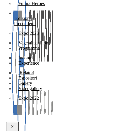
Futura Heroes
|
Edizioni
Precendenti
Expo 2023
Vegetal pavilion
Programma
Incontri
Experience
Relatori
Espositori
Gallery
Videogallery
Expo 2022
X