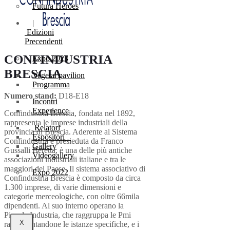
Futura Heroes
|
Edizioni
Precendenti
CONFINDUSTRIA
Expo 2023
BRESCIA
Vegetal pavilion
Programma
Numero stand:
D18-E18
Incontri
Experience
Confindustria Brescia, fondata nel 1892,
rappresenta le imprese industriali della
Relatori
provincia di Brescia. Aderente al Sistema
Espositori
Confindustria e presieduta da Franco
Gallery
Gussalli Beretta, è una delle più antiche
Videogallery
associazioni industriali italiane e tra le
maggiori del Paese. Il sistema associativo di
Expo 2022
Confindustria Brescia è composto da circa
1.300 imprese, di varie dimensioni e
categorie merceologiche, con oltre 66mila
dipendenti. Al suo interno operano la
Piccola Industria, che raggruppa le Pmi
X
rappresentandone le istanze specifiche, e i