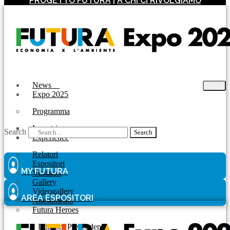
PROGETTO FUTURA
|
A CHI CI RIVOLGIAMO
News
Expo 2025
Programma
Incontri
Search
Search
Experience
Relatori
Espositori
MY FUTURA
Visitatori
Gallery
Videogallery
AREA ESPOSITORI
Allestimento
Futura Heroes
|
Edizioni Precendenti