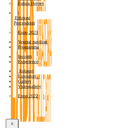
Futura Heroes
|
Edizioni
Precendenti
Expo 2023
Vegetal pavilion
Programma
Incontri
Experience
Relatori
Espositori
Gallery
Videogallery
Expo 2022
X