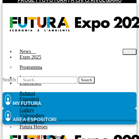
PROGETTO FUTURA
|
A CHI CI RIVOLGIAMO
News
Expo 2025
Programma
Incontri
Search
Search
Experience
Relatori
Espositori
MY FUTURA
Visitatori
Gallery
Videogallery
AREA ESPOSITORI
Allestimento
Futura Heroes
|
Edizioni Precendenti