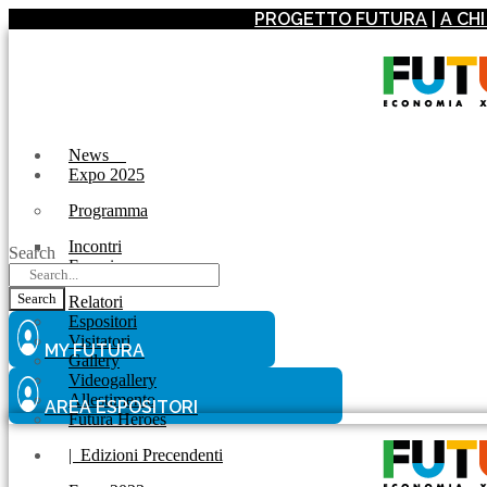
PROGETTO FUTURA
|
A CH
News
Expo 2025
Programma
Incontri
Search
Experience
Search
Relatori
Espositori
Visitatori
MY FUTURA
Gallery
Videogallery
Allestimento
AREA ESPOSITORI
Futura Heroes
|
Edizioni Precendenti