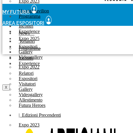
Expo 2023
Vegetal pavilion
MY FUTURA
Programma
AREA ESPOSITORI
Incontri
Experience
News
Expo 2025
Relatori
Espositori
Programma
Gallery
Videogallery
Incontri
Experience
Expo 2022
Relatori
Espositori
Visitatori
X
Gallery
Videogallery
Allestimento
Futura Heroes
|
Edizioni Precendenti
Expo 2023