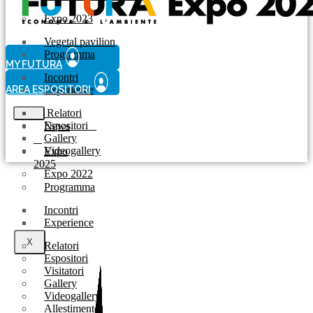
Expo 2023
Vegetal pavilion
Programma
MY FUTURA
Incontri
AREA ESPOSITORI
Experience
Relatori
Espositori
News
Gallery
Videogallery
Expo
2025
Expo 2022
Programma
Incontri
Experience
X
Relatori
Espositori
Visitatori
Gallery
Videogallery
Allestimento