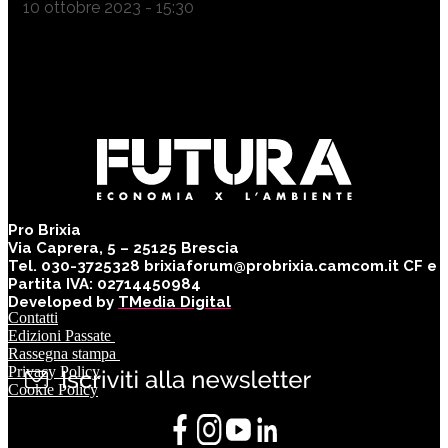
10 ottobre 2023 - 15:30
Pro Brixia
Via Caprera, 5 – 25125 Brescia
Tel. 030-3725328 brixiaforum@probrixia.camcom.it CF e
Partita IVA: 02714450984
Developed by
TMedia Digital
Contatti
Edizioni Passate
Rassegna stampa
Privacy Policy
Cookie Policy