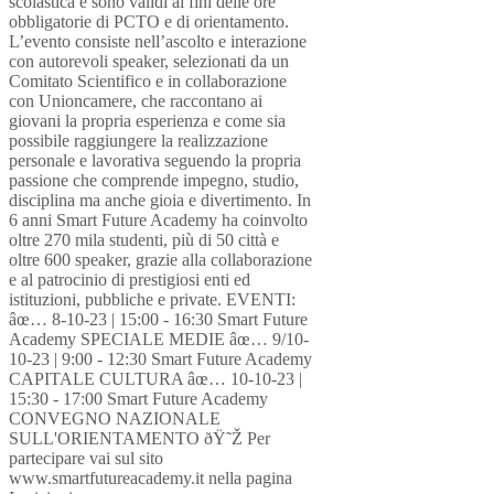
scolastica e sono validi ai fini delle ore
obbligatorie di PCTO e di orientamento.
L’evento consiste nell’ascolto e interazione
con autorevoli speaker, selezionati da un
Comitato Scientifico e in collaborazione
con Unioncamere, che raccontano ai
giovani la propria esperienza e come sia
possibile raggiungere la realizzazione
personale e lavorativa seguendo la propria
passione che comprende impegno, studio,
disciplina ma anche gioia e divertimento. In
6 anni Smart Future Academy ha coinvolto
oltre 270 mila studenti, più di 50 città e
oltre 600 speaker, grazie alla collaborazione
e al patrocinio di prestigiosi enti ed
istituzioni, pubbliche e private. EVENTI:
âœ… 8-10-23 | 15:00 - 16:30 Smart Future
Academy SPECIALE MEDIE âœ… 9/10-
10-23 | 9:00 - 12:30 Smart Future Academy
CAPITALE CULTURA âœ… 10-10-23 |
15:30 - 17:00 Smart Future Academy
CONVEGNO NAZIONALE
SULL'ORIENTAMENTO ðŸ˜Ž Per
partecipare vai sul sito
www.smartfutureacademy.it nella pagina