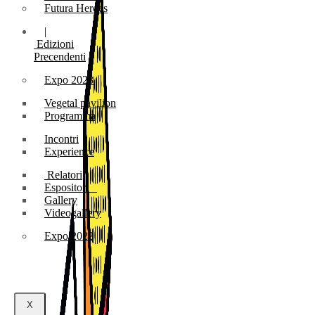
Futura Heroes
|
Edizioni
Precendenti
Expo 2023
Vegetal pavilion
Programma
Incontri
Experience
Relatori
Espositori
Gallery
Videogallery
Expo 2022
X