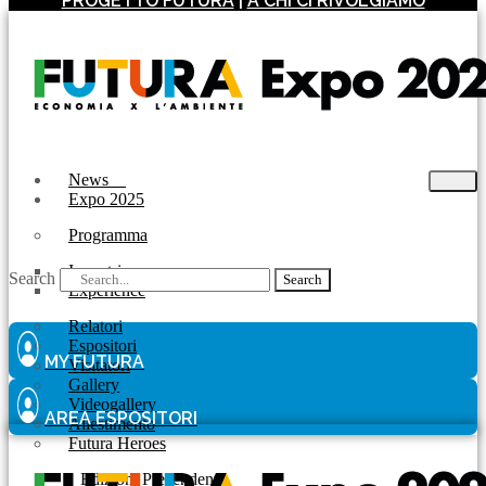
PROGETTO FUTURA
|
A CHI CI RIVOLGIAMO
News
Expo 2025
Programma
Incontri
Search
Search
Experience
Relatori
Espositori
MY FUTURA
Visitatori
Gallery
Videogallery
AREA ESPOSITORI
Allestimento
Futura Heroes
|
Edizioni Precendenti