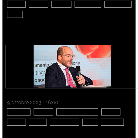
Giovani
Imprese
Mobilità
Tecnologia
Automotive
Green
QUESTION TIME
9 ottobre 2023 - 16:00
Istituzioni
Imprese
Evoluzione urbana
Società
Finanza
Edilizia
Competenze
Green
Ambiente