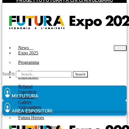
PROGETTO FUTURA
|
A CHI CI RIVOLGIAMO
News
Expo 2025
Programma
Incontri
Search
Search
Experience
Relatori
Espositori
MY FUTURA
Visitatori
Gallery
Videogallery
AREA ESPOSITORI
Allestimento
Futura Heroes
|
Edizioni Precendenti