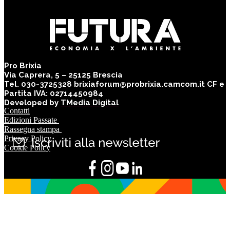
Pro Brixia
Via Caprera, 5 – 25125 Brescia
Tel. 030-3725328 brixiaforum@probrixia.camcom.it CF e
Partita IVA: 02714450984
Developed by
TMedia Digital
Contatti
Edizioni Passate
Rassegna stampa
Privacy Policy
Cookie Policy