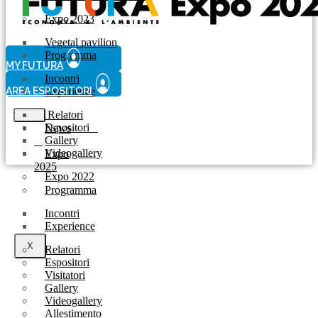
Expo 2023
Vegetal pavilion
Programma
MY FUTURA
Incontri
AREA ESPOSITORI
Experience
Relatori
Espositori
News
Gallery
Videogallery
Expo
2025
Expo 2022
Programma
Incontri
Experience
X
Relatori
Espositori
Visitatori
Gallery
Videogallery
Allestimento