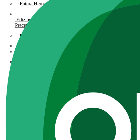
Futura Heroes
|
Edizioni
Precendenti
Expo 2023
Vegetal pavilion
Programma
Incontri
Experience
Relatori
Espositori
Gallery
Videogallery
Expo 2022
X