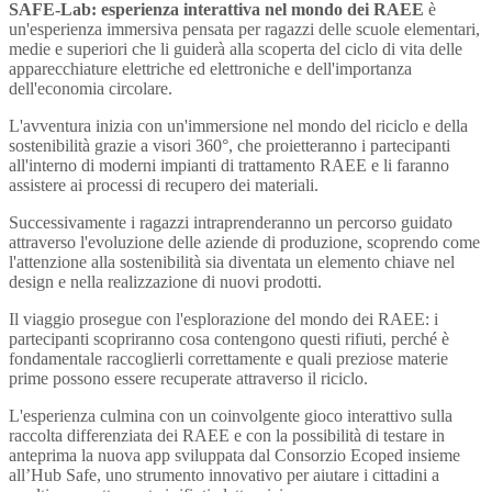
SAFE-Lab: esperienza interattiva nel mondo dei RAEE
è
un'esperienza immersiva pensata per ragazzi delle scuole elementari,
medie e superiori che li guiderà alla scoperta del ciclo di vita delle
apparecchiature elettriche ed elettroniche e dell'importanza
dell'economia circolare.
L'avventura inizia con un'immersione nel mondo del riciclo e della
sostenibilità grazie a visori 360°, che proietteranno i partecipanti
all'interno di moderni impianti di trattamento RAEE e li faranno
assistere ai processi di recupero dei materiali.
Successivamente i ragazzi intraprenderanno un percorso guidato
attraverso l'evoluzione delle aziende di produzione, scoprendo come
l'attenzione alla sostenibilità sia diventata un elemento chiave nel
design e nella realizzazione di nuovi prodotti.
Il viaggio prosegue con l'esplorazione del mondo dei RAEE: i
partecipanti scopriranno cosa contengono questi rifiuti, perché è
fondamentale raccoglierli correttamente e quali preziose materie
prime possono essere recuperate attraverso il riciclo.
L'esperienza culmina con un coinvolgente gioco interattivo sulla
raccolta differenziata dei RAEE e con la possibilità di testare in
anteprima la nuova app sviluppata dal Consorzio Ecoped insieme
all’Hub Safe, uno strumento innovativo per aiutare i cittadini a