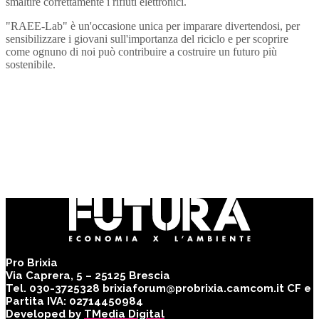
smaltire correttamente i rifiuti elettronici.
"RAEE-Lab" è un'occasione unica per imparare divertendosi, per
sensibilizzare i giovani sull'importanza del riciclo e per scoprire
come ognuno di noi può contribuire a costruire un futuro più
sostenibile.
Pro Brixia
Via Caprera, 5 – 25125 Brescia
Tel. 030-3725328 brixiaforum@probrixia.camcom.it CF e
Partita IVA: 02714450984
Developed by
TMedia Digital