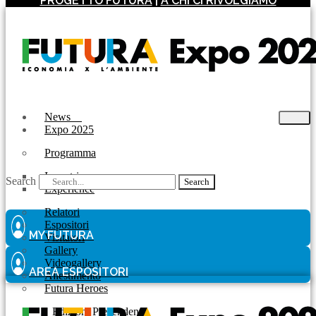
PROGETTO FUTURA
|
A CHI CI RIVOLGIAMO
News
Expo 2025
Programma
Incontri
Search
Search
Experience
Relatori
Espositori
MY FUTURA
Visitatori
Gallery
Videogallery
AREA ESPOSITORI
Allestimento
Futura Heroes
|
Edizioni Precendenti