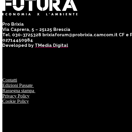
Pro Brixia
Via Caprera, 5 – 25125 Brescia
Tel. 030-3725328 brixiaforum@probrixia.camcom.it CF e Pa
02714450984
Developed by
TMedia Digital
Contatti
Edizioni Passate
Rassegna stampa
Privacy Policy
Cookie Policy