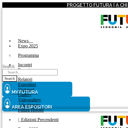
PROGETTO FUTURA
|
A CH
News
Expo 2025
Programma
Incontri
Search
Experience
Search
Relatori
Espositori
Visitatori
MY FUTURA
Gallery
Videogallery
Allestimento
AREA ESPOSITORI
Futura Heroes
|
Edizioni Precendenti