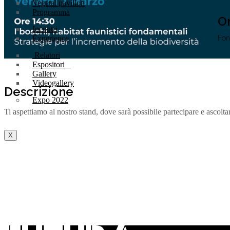
Vegetal pavilion
Programma
O
Incontri
Fon
Experience
Relatori
Espositori
Gallery
Videogallery
Descrizione
Expo 2022
Ti aspettiamo al nostro stand, dove sarà possibile partecipare e ascoltare
X