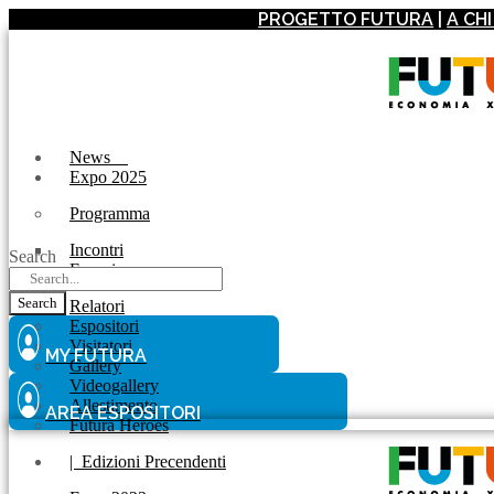
PROGETTO FUTURA
|
A CH
News
Expo 2025
Programma
Incontri
Search
Experience
Search
Relatori
Espositori
Visitatori
MY FUTURA
Gallery
Videogallery
Allestimento
AREA ESPOSITORI
Futura Heroes
|
Edizioni Precendenti