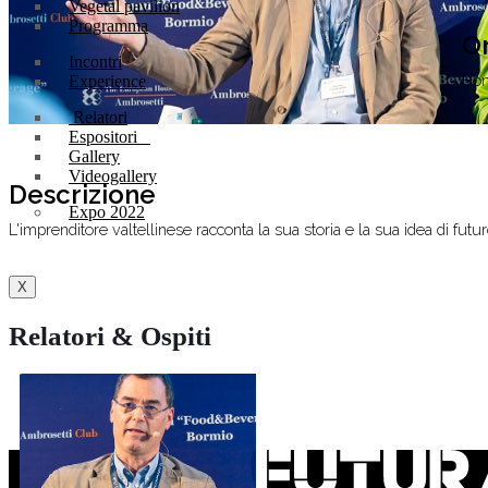
Vegetal pavilion
Programma
O
Incontri
Hon
Experience
Relatori
Espositori
Gallery
Videogallery
Descrizione
Expo 2022
L'imprenditore valtellinese racconta la sua storia e la sua idea di futu
X
Relatori & Ospiti