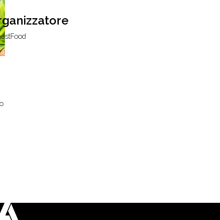
rganizzatore
estFood
ro