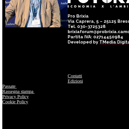
Pro Brixia
Via Caprera, 5 – 25125 Bres
Tel. 030-3725328
brixiaforum@probrixia.camc
GIACOMO PEDRANZINI
Partita IVA: 02714450984
- HonestFood
Developed by
TMedia Digit
Contatti
Edizioni
Passate
Rassegna stampa
Privacy Policy
Cookie Policy