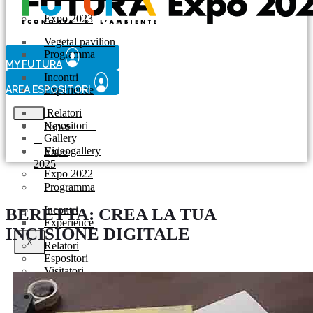
Expo 2023
Vegetal pavilion
Programma
MY FUTURA
Incontri
AREA ESPOSITORI
Experience
Relatori
Espositori
News
Gallery
Videogallery
Expo
2025
Expo 2022
Programma
Incontri
BERETTA: CREA LA TUA
Experience
INCISIONE DIGITALE
X
Relatori
Espositori
Visitatori
Gallery
Videogallery
Allestimento