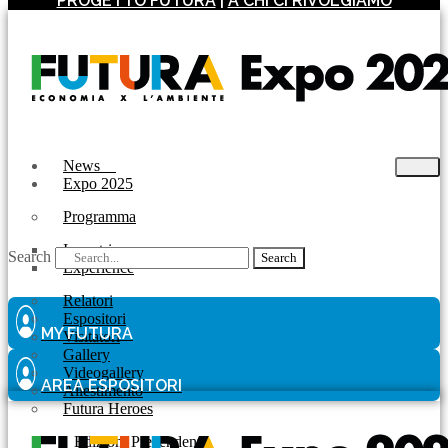
PROGETTO FUTURA
|
A CHI CI RIVOLGIAMO
News
Expo 2025
Programma
Incontri
Search
Search
Experience
Relatori
Espositori
MY FUTURA
Visitatori
Gallery
Videogallery
AREA ESPOSITORI
Allestimento
Futura Heroes
|
Edizioni Precendenti