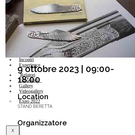
Futura Heroes
|
Edizioni
Precendenti
Expo 2023
Vegetal pavilion
Programma
Incontri
Experience
9 ottobre 2023 | 09:00-
Relatori
18:00
Espositori
Gallery
Videogallery
Location
Expo 2022
STAND BERETTA
Organizzatore
X