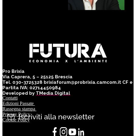
EDOARDO VIGNA
caporedattore -
Pianeta2030 Corriere
della Sera
Pro Brixia
Via Caprera, 5 – 25125 Brescia
Tel. 030-3725328 brixiaforum@probrixia.camcom.it CF e
Partita IVA: 02714450984
Developed by
TMedia Digital
Contatti
Edizioni Passate
Rassegna stampa
Privacy Policy
Cookie Policy