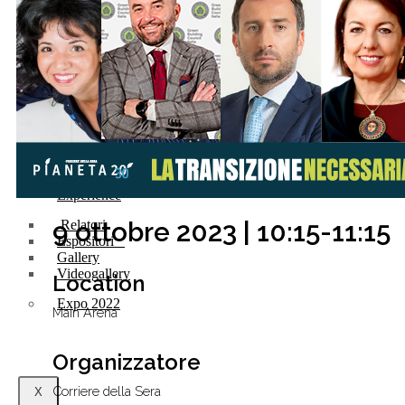
Futura Heroes
|
Edizioni
Precendenti
Expo 2023
Vegetal pavilion
Programma
Incontri
Experience
9 ottobre 2023 | 10:15-11:15
Relatori
Espositori
Gallery
Videogallery
Location
Expo 2022
Main Arena
Organizzatore
Corriere della Sera
X