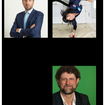
ROBERTO DE
VALENTINA SUMINI
MIRANDA
Space Architect - MIT
amministratore
Media Lab
delegato - Ori Martin