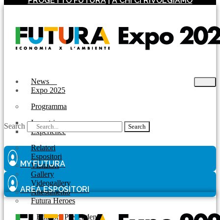
PROGETTO FUTURA
|
A CHI CI RIVOLGIAMO
News
Expo 2025
Programma
Incontri
Search
Search
Experience
Relatori
Espositori
MY FUTURA
Visitatori
Gallery
Videogallery
AREA ESPOSITORI
Allestimento
Futura Heroes
|
Edizioni Precendenti