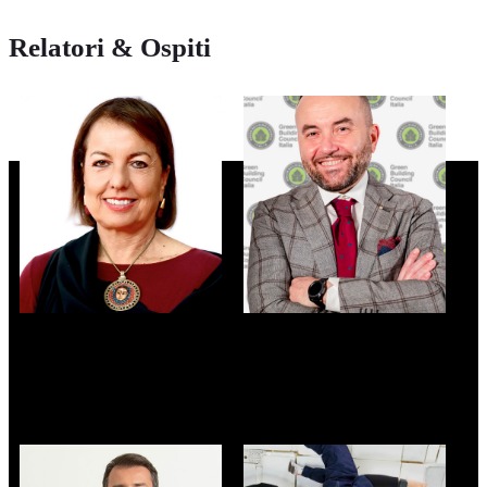
Relatori & Ospiti
FEDERICA
FABRIZIO
BRANCACCIO
CAPACCIOLI
presidente - ANCE
presidente - Green
Building Council Italia