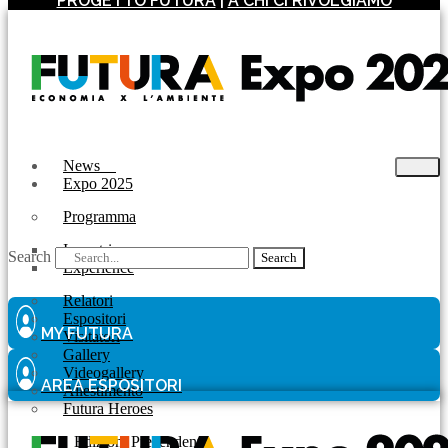
PROGETTO FUTURA
|
A CHI CI RIVOLGIAMO
News
Expo 2025
Programma
Incontri
Search
Search
Experience
Relatori
Espositori
MY FUTURA
Visitatori
Gallery
Videogallery
AREA ESPOSITORI
Allestimento
Futura Heroes
|
Edizioni Precendenti