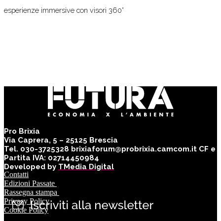
esperienze immersive con visori 360°
Pro Brixia
Via Caprera, 5 – 25125 Brescia
Tel. 030-3725328 brixiaforum@probrixia.camcom.it CF e
Partita IVA: 02714450984
Developed by
TMedia Digital
Contatti
Edizioni Passate
Rassegna stampa
Privacy Policy
Cookie Policy