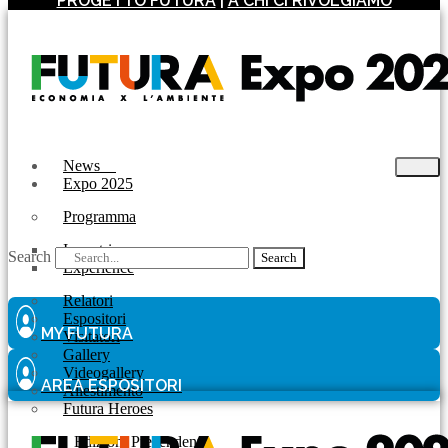
PROGETTO FUTURA
|
A CHI CI RIVOLGIAMO
News
Expo 2025
Programma
Incontri
Search
Search
Experience
Relatori
Espositori
MY FUTURA
Visitatori
Gallery
Videogallery
AREA ESPOSITORI
Allestimento
Futura Heroes
|
Edizioni Precendenti