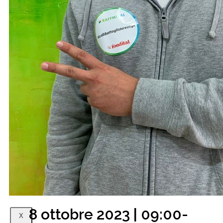
Futura Heroes
|
Edizioni
Precendenti
Expo 2023
Vegetal pavilion
Programma
Incontri
Experience
Relatori
Espositori
Gallery
Videogallery
Expo 2022
8 ottobre 2023 | 09:00-
X