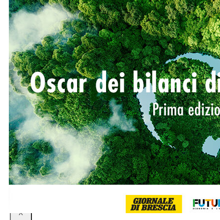
Futura Heroes
|
Edizioni
Precendenti
Expo 2023
Vegetal pavilion
Programma
Incontri
Experience
Relatori
Espositori
Gallery
Videogallery
Expo 2022
X