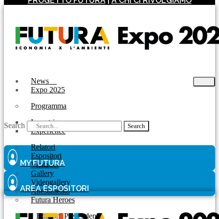
PROGETTO FUTURA
|
A CHI CI RIVOLGIAMO
News
Expo 2025
Programma
Incontri
Search
Search
Experience
Relatori
Espositori
MY FUTURA
Visitatori
Gallery
Videogallery
AREA ESPOSITORI
Allestimento
Futura Heroes
|
Edizioni Precendenti