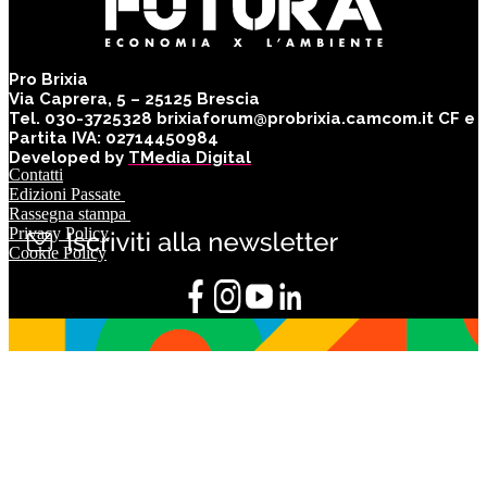
Pro Brixia
Via Caprera, 5 – 25125 Brescia
Tel. 030-3725328 brixiaforum@probrixia.camcom.it CF e
Partita IVA: 02714450984
Developed by
TMedia Digital
Contatti
Edizioni Passate
Rassegna stampa
Privacy Policy
Cookie Policy