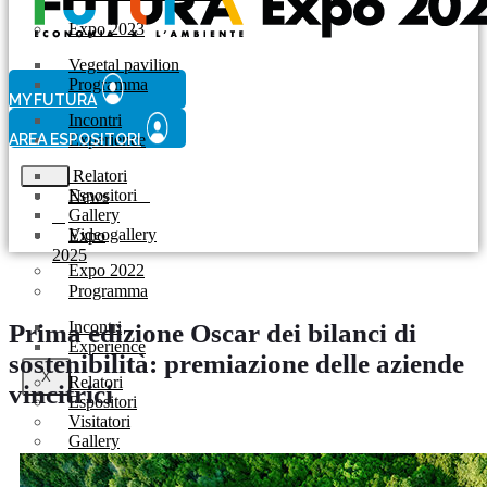
Expo 2023
Vegetal pavilion
Programma
MY FUTURA
Incontri
AREA ESPOSITORI
Experience
Relatori
Espositori
News
Gallery
Videogallery
Expo
2025
Expo 2022
Programma
Incontri
Prima edizione Oscar dei bilanci di
Experience
sostenibilità: premiazione delle aziende
X
Relatori
vincitrici
Espositori
Visitatori
Gallery
Videogallery
Allestimento