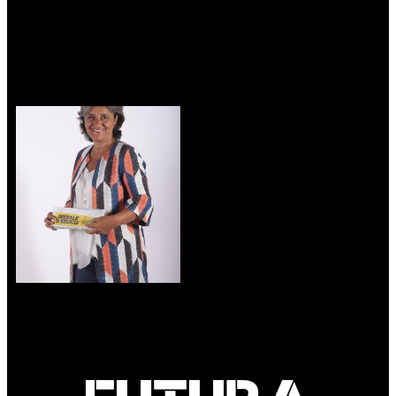
Presidente - CCIAA BS
NAVA
Direttore Regionale
Lombardia Sud - Intesa
Sanpaolo
NUNZIA VALLINI
Direttore - Giornale di
Brescia