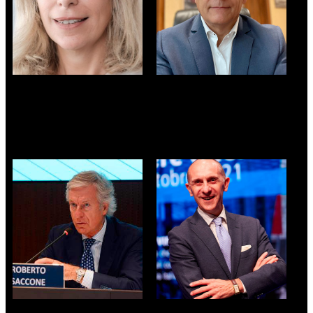
ELISA BEVILACQUA
MASSIMO ZILETTI
- Efrag
Segretario Generale -
Camera di Commercio
di Brescia
ROBERTO SACCONE
MARCO FRANCO