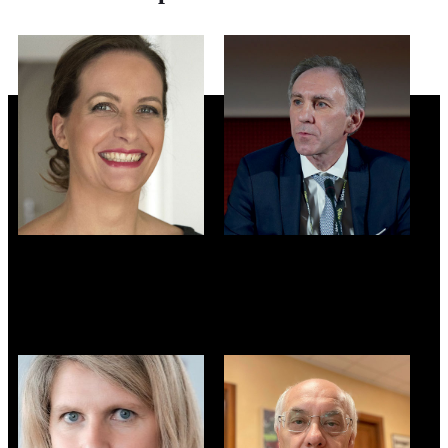
SILVIA MANGIAVINI
CLAUDIO TEODORI
Vice Presidente -
Docente - Università
Confindustria BS
degli Studi di Brescia