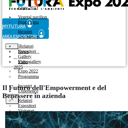
Expo 2023
Vegetal pavilion
Programma
MY FUTURA
Incontri
AREA ESPOSITORI
Experience
Relatori
Espositori
News
Gallery
Videogallery
Expo
2025
Expo 2022
Programma
Incontri
Il Futuro dell'Empowerment e del
Experience
Benessere in azienda
X
Relatori
Espositori
Visitatori
Gallery
Videogallery
Allestimento