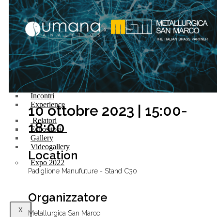
Futura Heroes
|
Edizioni
Precendenti
Expo 2023
Vegetal pavilion
Programma
Incontri
Experience
10 ottobre 2023 | 15:00-
Relatori
18:00
Espositori
Gallery
Videogallery
Location
Expo 2022
Padiglione Manufuture - Stand C30
Organizzatore
X
Metallurgica San Marco