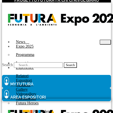
PROGETTO FUTURA
|
A CHI CI RIVOLGIAMO
News
Expo 2025
Programma
Incontri
Search
Search
Experience
Relatori
Espositori
MY FUTURA
Visitatori
Gallery
Videogallery
AREA ESPOSITORI
Allestimento
Futura Heroes
|
Edizioni Precendenti