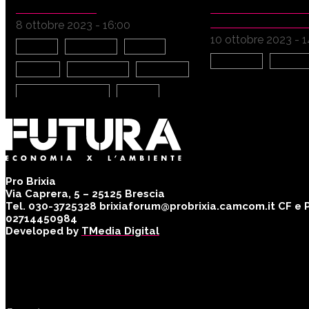
SOSTENIBILE
SETTORE TURIST
CASO BRESCIA
8 ottobre 2023 - 16:00
10 ottobre 2023 - 
Cultura
Istituzioni
Giovani
Istituzioni
Impres
Imprese
Innovazione
Creatività
Evoluzione urbana
Società
Tecnologia
Ambiente
Pro Brixia
Via Caprera, 5 – 25125 Brescia
Tel. 030-3725328 brixiaforum@probrixia.camcom.it CF e Pa
02714450984
Developed by
TMedia Digital