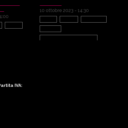
ICO: IL
BRESCIA
NO
10 ottobre 2023 - 14:30
14:00
Giovani
Imprese
Innovazione
e
Società
Economia
Ambiente Politiche europee
Tecnologia
Bilanci di sostenibilità
Competenze
PMI
rtita IVA: