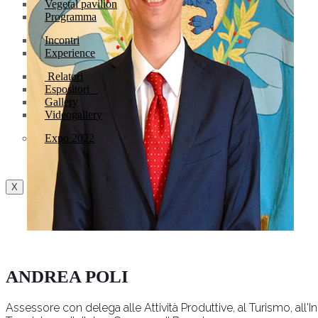
Vegetal pavilion
Programma
Incontri
Experience
Relatori
Espositori
Gallery
Videogallery
Expo 2022
X
ANDREA POLI
Assessore con delega alle Attività Produttive, al Turismo, all