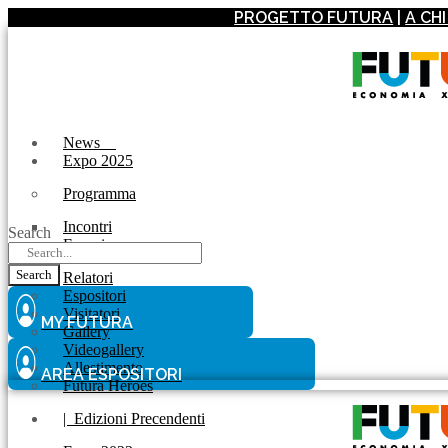
PROGETTO FUTURA
|
A CH
News
Expo 2025
Programma
Incontri
Search
Experience
Search
Relatori
Espositori
Visitatori
MY FUTURA
Gallery
Videogallery
Allestimento
AREA ESPOSITORI
Futura Heroes
|
Edizioni Precendenti