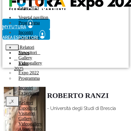
Expo 2023
Vegetal pavilion
Programma
MY FUTURA
Incontri
AREA ESPOSITORI
Experience
Relatori
Espositori
News
Gallery
Videogallery
Expo
2025
Expo 2022
Programma
Incontri
Experience
ROBERTO RANZI
X
Relatori
Espositori
- Università degli Studi di Brescia
Visitatori
Gallery
Videogallery
Allestimento