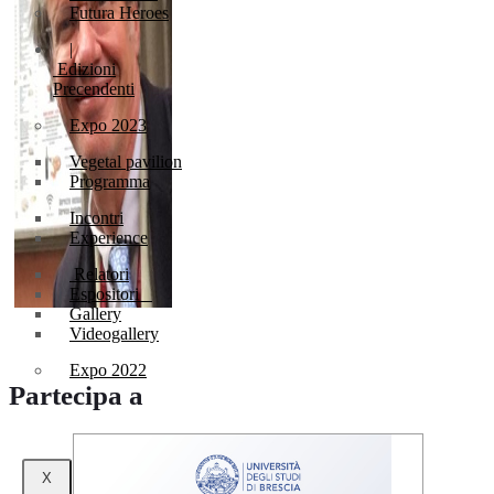
Futura Heroes
|
Edizioni
Precendenti
Expo 2023
Vegetal pavilion
Programma
Incontri
Experience
Relatori
Espositori
Gallery
Videogallery
Expo 2022
Partecipa a
X