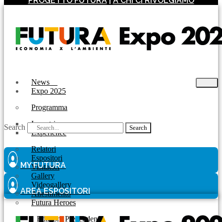
PROGETTO FUTURA
|
A CHI CI RIVOLGIAMO
News
Expo 2025
Programma
Incontri
Search
Search
Experience
Relatori
Espositori
MY FUTURA
Visitatori
Gallery
Videogallery
AREA ESPOSITORI
Allestimento
Futura Heroes
|
Edizioni Precendenti