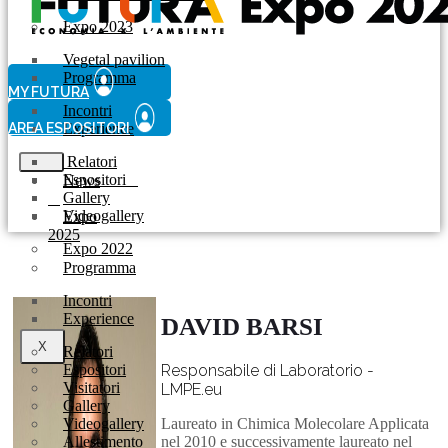
Expo 2023
Vegetal pavilion
Programma
MY FUTURA
Incontri
AREA ESPOSITORI
Experience
Relatori
Espositori
News
Gallery
Videogallery
Expo
2025
Expo 2022
Programma
Incontri
Experience
DAVID BARSI
X
Relatori
Espositori
Responsabile di Laboratorio -
Visitatori
LMPE.eu
Gallery
Videogallery
Laureato in Chimica Molecolare Applicata
Allestimento
nel 2010 e successivamente laureato nel