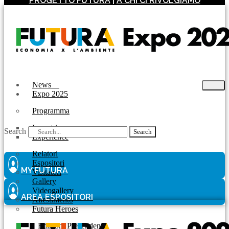
PROGETTO FUTURA
|
A CHI CI RIVOLGIAMO
News
Expo 2025
Programma
Incontri
Search
Search
Experience
Relatori
Espositori
MY FUTURA
Visitatori
Gallery
Videogallery
AREA ESPOSITORI
Allestimento
Futura Heroes
|
Edizioni Precendenti