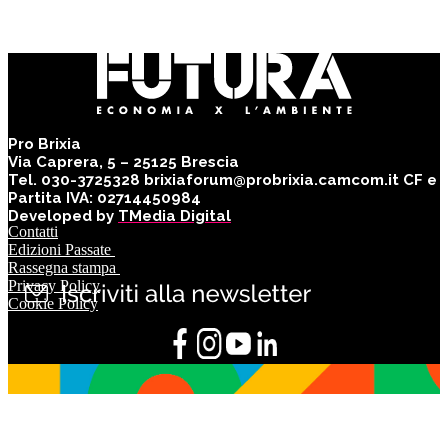
Pro Brixia
Via Caprera, 5 – 25125 Brescia
Tel. 030-3725328 brixiaforum@probrixia.camcom.it CF e
Partita IVA: 02714450984
Developed by
TMedia Digital
Contatti
Edizioni Passate
Rassegna stampa
Privacy Policy
Cookie Policy