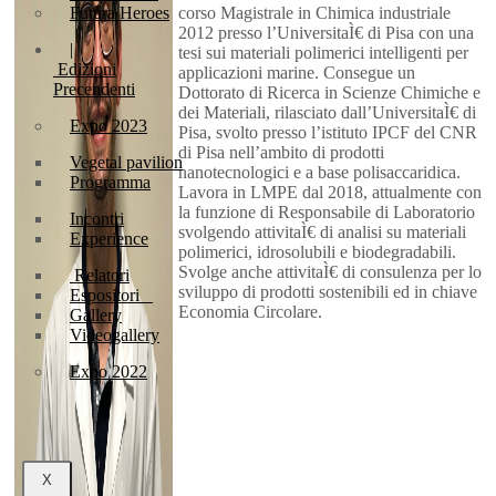
Futura Heroes
corso Magistrale in Chimica industriale
2012 presso l’UniversitaÌ€ di Pisa con una
|
tesi sui materiali polimerici intelligenti per
Edizioni
applicazioni marine. Consegue un
Precendenti
Dottorato di Ricerca in Scienze Chimiche e
dei Materiali, rilasciato dall’UniversitaÌ€ di
Expo 2023
Pisa, svolto presso l’istituto IPCF del CNR
di Pisa nell’ambito di prodotti
Vegetal pavilion
nanotecnologici e a base polisaccaridica.
Programma
Lavora in LMPE dal 2018, attualmente con
la funzione di Responsabile di Laboratorio
Incontri
svolgendo attivitaÌ€ di analisi su materiali
Experience
polimerici, idrosolubili e biodegradabili.
Svolge anche attivitaÌ€ di consulenza per lo
Relatori
sviluppo di prodotti sostenibili ed in chiave
Espositori
Economia Circolare.
Gallery
Videogallery
Expo 2022
X