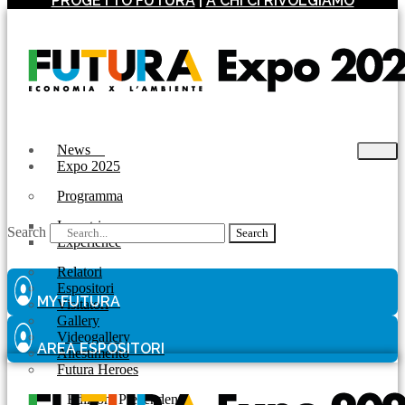
PROGETTO FUTURA
|
A CHI CI RIVOLGIAMO
News
Expo 2025
Programma
Incontri
Search
Search
Experience
Relatori
Espositori
MY FUTURA
Visitatori
Gallery
Videogallery
AREA ESPOSITORI
Allestimento
Futura Heroes
|
Edizioni Precendenti