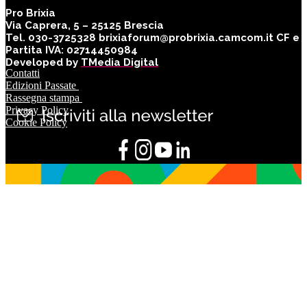
Pro Brixia
Via Caprera, 5 – 25125 Brescia
Tel. 030-3725328 brixiaforum@probrixia.camcom.it CF e
Partita IVA: 02714450984
Developed by
TMedia Digital
Contatti
Edizioni Passate
Rassegna stampa
Privacy Policy
Cookie Policy