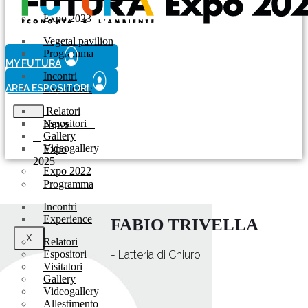
Expo 2023
Vegetal pavilion
Programma
MY FUTURA
Incontri
AREA ESPOSITORI
Experience
Relatori
Espositori
News
Gallery
Videogallery
Expo
2025
Expo 2022
Programma
Incontri
Experience
FABIO TRIVELLA
X
Relatori
Espositori
- Latteria di Chiuro
Visitatori
Gallery
Videogallery
Allestimento