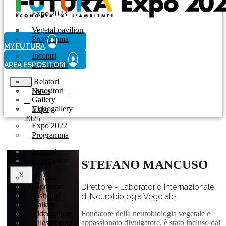
Expo 2023
Vegetal pavilion
Programma
MY FUTURA
Incontri
AREA ESPOSITORI
Experience
Relatori
Espositori
News
Gallery
Videogallery
Expo
2025
Expo 2022
Programma
Incontri
Experience
STEFANO MANCUSO
X
Relatori
Espositori
Direttore - Laboratorio Internazionale
Visitatori
di Neurobiologia Vegetale
Gallery
Videogallery
Fondatore della neurobiologia vegetale e
Allestimento
appassionato divulgatore, è stato incluso dal