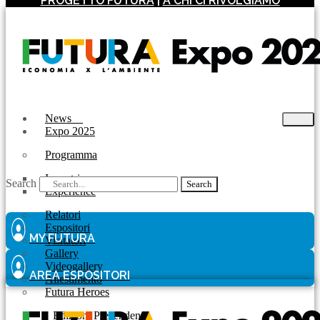
PROGETTO FUTURA
|
A CHI CI RIVOLGIAMO
News
Expo 2025
Programma
Incontri
Search
Search
Experience
Relatori
Espositori
MY FUTURA
Visitatori
Gallery
Videogallery
AREA ESPOSITORI
Allestimento
Futura Heroes
|
Edizioni Precendenti