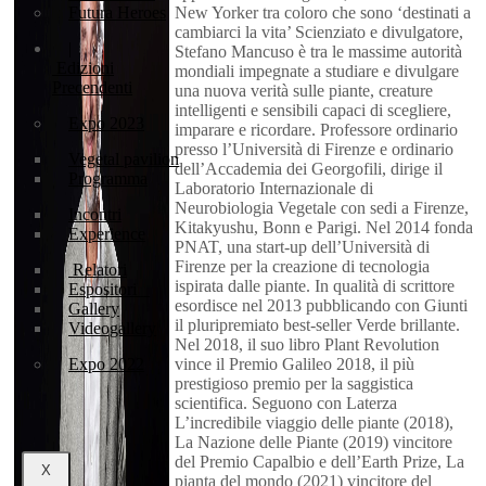
Futura Heroes
New Yorker tra coloro che sono ‘destinati a
cambiarci la vita’ Scienziato e divulgatore,
|
Stefano Mancuso è tra le massime autorità
Edizioni
mondiali impegnate a studiare e divulgare
Precendenti
una nuova verità sulle piante, creature
intelligenti e sensibili capaci di scegliere,
Expo 2023
imparare e ricordare. Professore ordinario
presso l’Università di Firenze e ordinario
Vegetal pavilion
dell’Accademia dei Georgofili, dirige il
Programma
Laboratorio Internazionale di
Neurobiologia Vegetale con sedi a Firenze,
Incontri
Kitakyushu, Bonn e Parigi. Nel 2014 fonda
Experience
PNAT, una start-up dell’Università di
Firenze per la creazione di tecnologia
Relatori
ispirata dalle piante. In qualità di scrittore
Espositori
esordisce nel 2013 pubblicando con Giunti
Gallery
il pluripremiato best-seller Verde brillante.
Videogallery
Nel 2018, il suo libro Plant Revolution
Expo 2022
vince il Premio Galileo 2018, il più
prestigioso premio per la saggistica
scientifica. Seguono con Laterza
L’incredibile viaggio delle piante (2018),
La Nazione delle Piante (2019) vincitore
del Premio Capalbio e dell’Earth Prize, La
X
pianta del mondo (2021) vincitore del