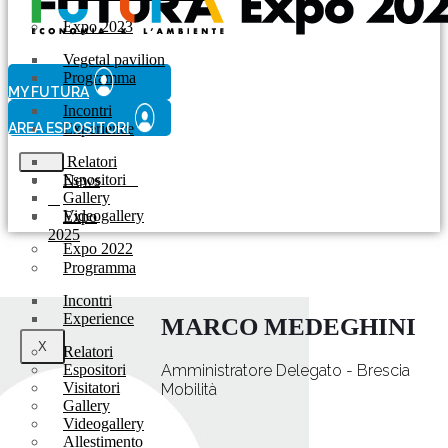
Expo 2023
Vegetal pavilion
Programma
MY FUTURA
Incontri
AREA ESPOSITORI
Experience
Relatori
Espositori
News
Gallery
Videogallery
Expo
2025
Expo 2022
Programma
Incontri
Experience
MARCO MEDEGHINI
X
Relatori
Espositori
Amministratore Delegato - Brescia
Visitatori
Mobilità
Gallery
Videogallery
Allestimento