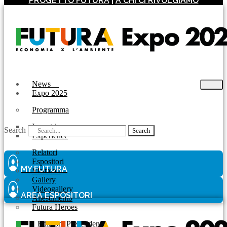
PROGETTO FUTURA
|
A CHI CI RIVOLGIAMO
News
Expo 2025
Programma
Incontri
Search
Search
Experience
Relatori
Espositori
MY FUTURA
Visitatori
Gallery
Videogallery
AREA ESPOSITORI
Allestimento
Futura Heroes
|
Edizioni Precendenti