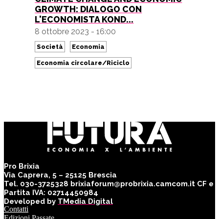
GROWTH: DIALOGO CON
L'ECONOMISTA KOND...
8 ottobre 2023 - 16:00
Società
Economia
Economia circolare/Riciclo
Pro Brixia
Via Caprera, 5 – 25125 Brescia
Tel. 030-3725328 brixiaforum@probrixia.camcom.it CF e
Partita IVA: 02714450984
Developed by
TMedia Digital
Contatti
Edizioni Passate