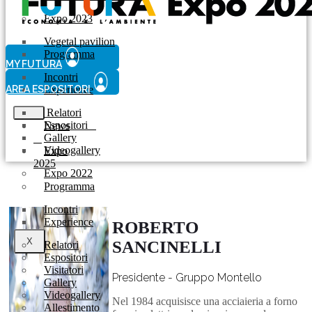
Expo 2023
Vegetal pavilion
Programma
MY FUTURA
Incontri
AREA ESPOSITORI
Experience
Relatori
Espositori
News
Gallery
Videogallery
Expo
2025
Expo 2022
Programma
Incontri
Experience
ROBERTO
X
SANCINELLI
Relatori
Espositori
Visitatori
Presidente - Gruppo Montello
Gallery
Videogallery
Nel 1984 acquisisce una acciaieria a forno
Allestimento