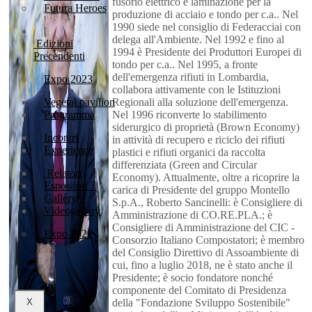
fusorio elettrico e laminazione per la
Futura Heroes
produzione di acciaio e tondo per c.a.. Nel
1990 siede nel consiglio di Federacciai con
|
delega all'Ambiente. Nel 1992 e fino al
Edizioni
1994 è Presidente dei Produttori Europei di
Precendenti
tondo per c.a.. Nel 1995, a fronte
dell'emergenza rifiuti in Lombardia,
Expo 2023
collabora attivamente con le Istituzioni
Vegetal pavilion
Regionali alla soluzione dell'emergenza.
Programma
Nel 1996 riconverte lo stabilimento
siderurgico di proprietà (Brown Economy)
Incontri
in attività di recupero e riciclo dei rifiuti
Experience
plastici e rifiuti organici da raccolta
differenziata (Green and Circular
Relatori
Economy). Attualmente, oltre a ricoprire la
Espositori
carica di Presidente del gruppo Montello
Gallery
S.p.A., Roberto Sancinelli: è Consigliere di
Videogallery
Amministrazione di CO.RE.PLA.; è
Consigliere di Amministrazione del CIC -
Expo 2022
Consorzio Italiano Compostatori; è membro
del Consiglio Direttivo di Assoambiente di
cui, fino a luglio 2018, ne è stato anche il
Presidente; è socio fondatore nonché
componente del Comitato di Presidenza
X
della "Fondazione Sviluppo Sostenibile"