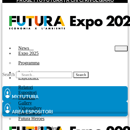
PROGETTO FUTURA
|
A CHI CI RIVOLGIAMO
News
Expo 2025
Programma
Incontri
Search
Search
Experience
Relatori
Espositori
MY FUTURA
Visitatori
Gallery
Videogallery
AREA ESPOSITORI
Allestimento
Futura Heroes
|
Edizioni Precendenti