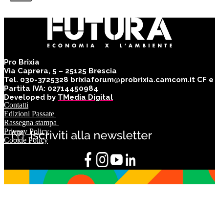
Pro Brixia
Via Caprera, 5 – 25125 Brescia
Tel. 030-3725328 brixiaforum@probrixia.camcom.it CF e
Partita IVA: 02714450984
Developed by
TMedia Digital
Contatti
Edizioni Passate
Rassegna stampa
Privacy Policy
Cookie Policy