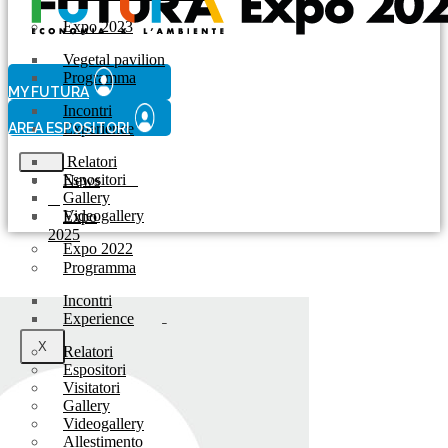
Expo 2023
Vegetal pavilion
Programma
MY FUTURA
Incontri
AREA ESPOSITORI
Experience
Relatori
Espositori
News
Gallery
Videogallery
Expo
2025
Expo 2022
Programma
Incontri
Experience
-
X
Relatori
Espositori
Visitatori
Gallery
Videogallery
Allestimento