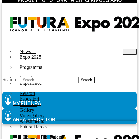
PROGETTO FUTURA
|
A CHI CI RIVOLGIAMO
News
Expo 2025
Programma
Incontri
Search
Search
Experience
Relatori
Espositori
MY FUTURA
Visitatori
Gallery
Videogallery
AREA ESPOSITORI
Allestimento
Futura Heroes
|
Edizioni Precendenti