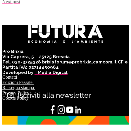
Next post
Pro Brixia
Via Caprera, 5 – 25125 Brescia
Tel. 030-3725328 brixiaforum@probrixia.camcom.it CF e
Partita IVA: 02714450984
Developed by
TMedia Digital
Contatti
Edizioni Passate
Rassegna stampa
Privacy Policy
Cookie Policy