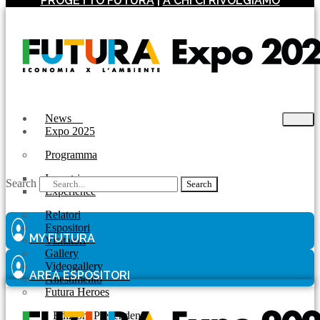
PROGETTO FUTURA
|
A CHI CI RIVOLGIAMO
News
Expo 2025
Programma
Incontri
Search
Search
Experience
Relatori
Espositori
MY FUTURA
Visitatori
Gallery
Videogallery
AREA ESPOSITORI
Allestimento
Futura Heroes
|
Edizioni Precendenti