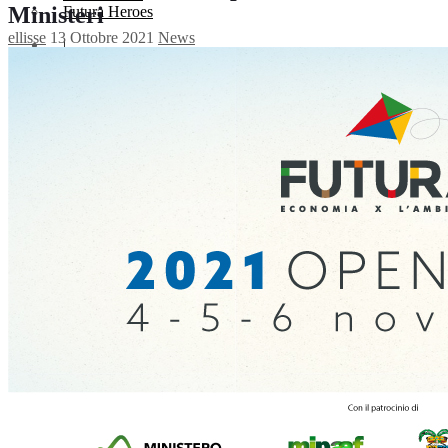
Ministeri
Futura Heroes
ellisse
13 Ottobre 2021
News
|
Edizioni
Precendenti
Expo 2023
Vegetal pavilion
Programma
Incontri
Experience
Relatori
Espositori
Gallery
Videogallery
Expo 2022
X