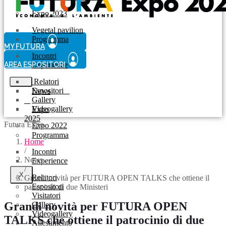
Expo 2023
Vegetal pavilion
Programma
MY FUTURA
Incontri
AREA ESPOSITORI
Experience
Relatori
Espositori
News
Gallery
Videogallery
Expo
2025
Futura Expo
Expo 2022
Programma
Home
/
Incontri
News
Experience
/
X
Relatori
Grandi novità per FUTURA OPEN TALKS che ottiene il
Espositori
patrocinio di due Ministeri
Visitatori
Grandi novità per FUTURA OPEN
Gallery
Videogallery
TALKS che ottiene il patrocinio di due
Allestimento