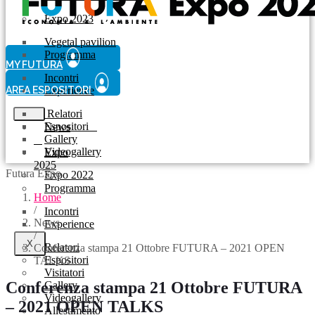
Expo 2023
Vegetal pavilion
Programma
MY FUTURA
Incontri
AREA ESPOSITORI
Experience
Relatori
Espositori
News
Gallery
Videogallery
Expo
2025
Futura Expo
Expo 2022
Programma
Home
/
Incontri
News
Experience
/
X
Relatori
Conferenza stampa 21 Ottobre FUTURA – 2021 OPEN
Espositori
TALKS
Visitatori
Conferenza stampa 21 Ottobre FUTURA
Gallery
Videogallery
– 2021 OPEN TALKS
Allestimento