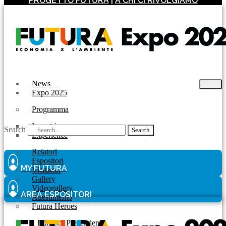
PROGETTO FUTURA
|
A CHI CI RIVOLGIAMO
News
Expo 2025
Programma
Incontri
Search
Search
Experience
Relatori
Espositori
MY FUTURA
Visitatori
Gallery
Videogallery
AREA ESPOSITORI
Allestimento
Futura Heroes
|
Edizioni Precendenti