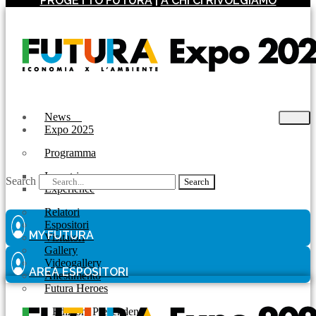
PROGETTO FUTURA
|
A CHI CI RIVOLGIAMO
News
Expo 2025
Programma
Incontri
Search
Search
Experience
Relatori
Espositori
MY FUTURA
Visitatori
Gallery
Videogallery
AREA ESPOSITORI
Allestimento
Futura Heroes
|
Edizioni Precendenti