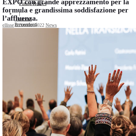
EXPO con grande apprezzamento per la
Futura Heroes
formula e grandissima soddisfazione per
|
l’affluenza.
Edizioni
Precendenti
ellisse
4 Ottobre 2022
News
Expo 2023
Vegetal pavilion
Programma
Incontri
Experience
Relatori
Espositori
Gallery
Videogallery
Expo 2022
X