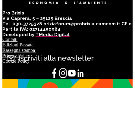
Pro Brixia
Via Caprera, 5 – 25125 Brescia
Tel. 030-3725328 brixiaforum@probrixia.camcom.it CF e
Partita IVA: 02714450984
Developed by
TMedia Digital
Contatti
Edizioni Passate
Rassegna stampa
Privacy Policy
Cookie Policy