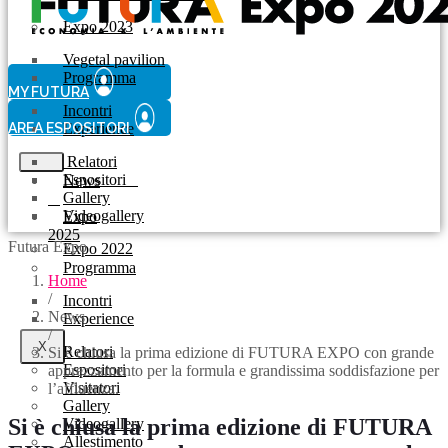
Expo 2023
Vegetal pavilion
Programma
MY FUTURA
Incontri
AREA ESPOSITORI
Experience
Relatori
Espositori
News
Gallery
Videogallery
Expo
2025
Futura Expo
Expo 2022
Programma
Home
/
Incontri
News
Experience
/
X
Relatori
Si è chiusa la prima edizione di FUTURA EXPO con grande
Espositori
apprezzamento per la formula e grandissima soddisfazione per
Visitatori
l’affluenza.
Gallery
Si è chiusa la prima edizione di FUTURA
Videogallery
Allestimento