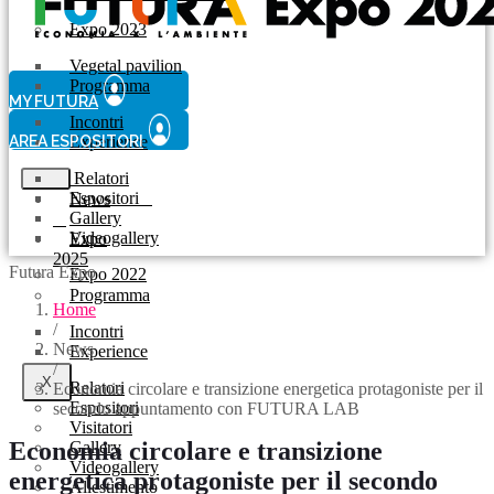
Expo 2023
Vegetal pavilion
Programma
MY FUTURA
Incontri
AREA ESPOSITORI
Experience
Relatori
Espositori
News
Gallery
Videogallery
Expo
2025
Futura Expo
Expo 2022
Programma
Home
/
Incontri
News
Experience
/
X
Relatori
Economia circolare e transizione energetica protagoniste per il
Espositori
secondo appuntamento con FUTURA LAB
Visitatori
Economia circolare e transizione
Gallery
Videogallery
energetica protagoniste per il secondo
Allestimento