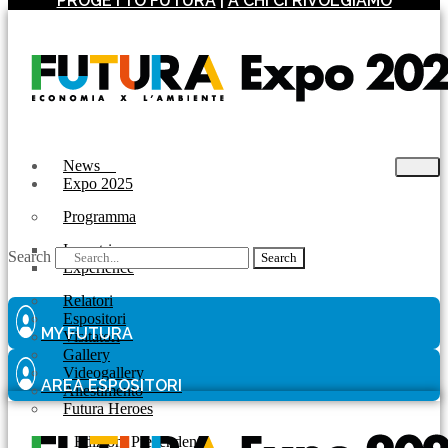
PROGETTO FUTURA
|
A CHI CI RIVOLGIAMO
News
Expo 2025
Programma
Incontri
Search
Search
Experience
Relatori
Espositori
MY FUTURA
Visitatori
Gallery
Videogallery
AREA ESPOSITORI
Allestimento
Futura Heroes
|
Edizioni Precendenti