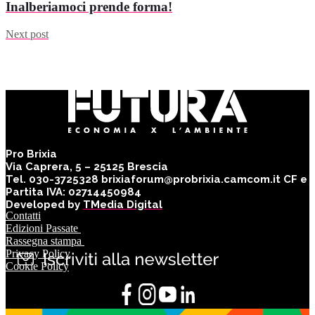
Inalberiamoci prende forma!
Next post
Pro Brixia
Via Caprera, 5 – 25125 Brescia
Tel. 030-3725328 brixiaforum@probrixia.camcom.it CF e
Partita IVA: 02714450984
Developed by
TMedia Digital
Contatti
Edizioni Passate
Rassegna stampa
Privacy Policy
Cookie Policy