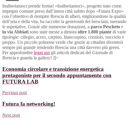
Inalberiamoci prende forma! «Inalberiamoci», progetto nato come
impegno comune preso dall’intera città subito dopo «Futura Expo»
con l’obiettivo di riempire Brescia di alberi, migliorandone la qualità
dell’aria e della vita, ha raccolto la generosità dei bresciani, suerando
le aspettative. Grazie alle numerose donazioni, a
parco Pescheto
e
in via Abbiati
sono state messe a dimora
oltre 1.800 piante
di varie
tipologie: ciliegio, acero, carpino, biancospino, corniolo, nocciolo e
pioppo. Un piccolo polmone verde che grazie ai cittadini diventerà
sempre più grande rendendo Brescia una città davvero più green.
Per approfondire
leggi qui
gli articoli dedicati del Giornale di
Brescia e guarda la gallery!
]]>
Economia circolare e transizione energetica
protagoniste per il secondo appuntamento con
FUTURA LAB
Previous post
Futura fa networking!
Next post