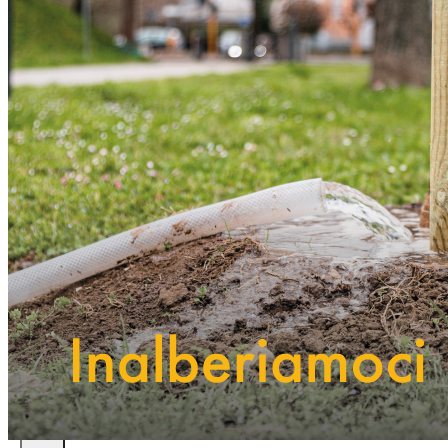
Futura Heroes
|
Edizioni
Precendenti
Expo 2023
Vegetal pavilion
Programma
Incontri
Experience
Relatori
Espositori
Gallery
Videogallery
Expo 2022
X