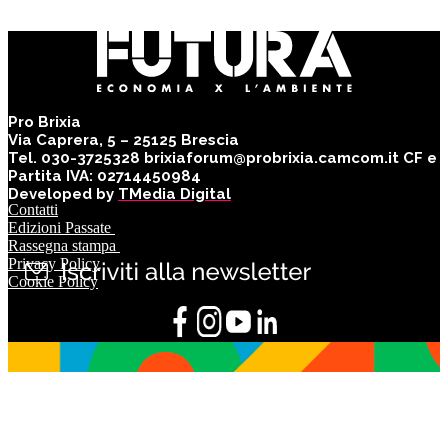
Pro Brixia
Via Caprera, 5 – 25125 Brescia
Tel. 030-3725328 brixiaforum@probrixia.camcom.it CF e
Partita IVA: 02714450984
Developed by
TMedia Digital
Contatti
Edizioni Passate
Rassegna stampa
Privacy Policy
Cookie Policy