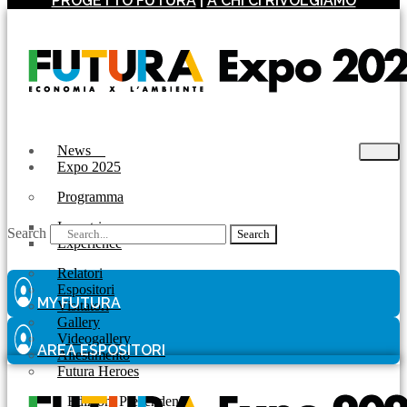
PROGETTO FUTURA
|
A CHI CI RIVOLGIAMO
News
Expo 2025
Programma
Incontri
Search
Search
Experience
Relatori
Espositori
MY FUTURA
Visitatori
Gallery
Videogallery
AREA ESPOSITORI
Allestimento
Futura Heroes
|
Edizioni Precendenti