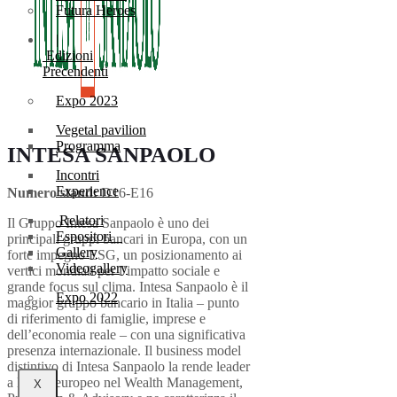
Futura Heroes
|
Edizioni
Precendenti
Expo 2023
Vegetal pavilion
Programma
INTESA SANPAOLO
Incontri
Experience
Numero stand:
D16-E16
Relatori
Il Gruppo Intesa Sanpaolo è uno dei
Espositori
principali gruppi bancari in Europa, con un
Gallery
forte impegno ESG, un posizionamento ai
Videogallery
vertici mondiali per l’impatto sociale e
grande focus sul clima. Intesa Sanpaolo è il
Expo 2022
maggior gruppo bancario in Italia – punto
di riferimento di famiglie, imprese e
dell’economia reale – con una significativa
presenza internazionale. Il business model
distintivo di Intesa Sanpaolo la rende leader
a livello europeo nel Wealth Management,
X