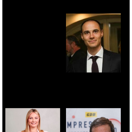
polo bresciano -
Superiori
Università Cattolica del
Sacro Cuore
OSCAR PASQUALI
Amministratore
Delegato - Generation
Italy