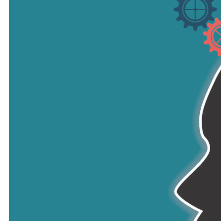
Futura Heroes
|
Edizioni
Precendenti
Expo 2023
Vegetal pavilion
Programma
Incontri
Experience
Relatori
Espositori
Gallery
Videogallery
Expo 2022
X