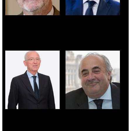
FRANCESCO
MASSIMO TEMUSSI
CASTELLI
Presidente e
Rettore - Università
Amministratore
Statale di Brescia
Delegato - ANPAL
MARIO TACCOLINI
GUIDO TORRIELLI
Coordinatore delle
Presidente nazionale -
strategie di sviluppo del
ITS Istituti Tecnici