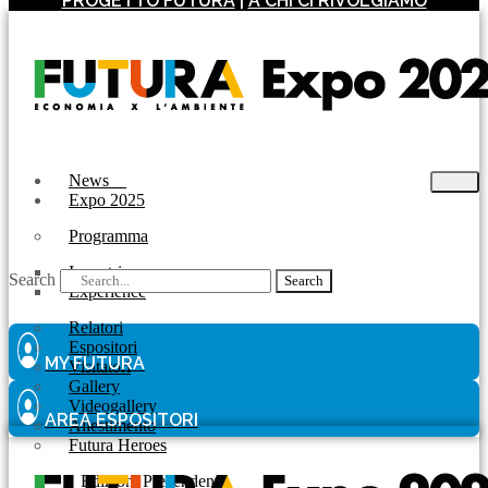
PROGETTO FUTURA
|
A CHI CI RIVOLGIAMO
News
Expo 2025
Programma
Incontri
Search
Search
Experience
Relatori
Espositori
MY FUTURA
Visitatori
Gallery
Videogallery
AREA ESPOSITORI
Allestimento
Futura Heroes
|
Edizioni Precendenti