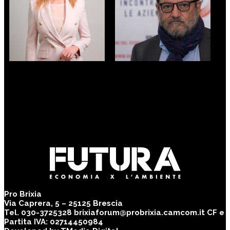
SIMONA TIRONI
MARIO MAZZOLENI
Assessore all’Istruzione,
Docente di economia
Formazione, Lavoro -
azienda e Direttore della
Regione Lombardia
Scuola di Alta
Formazione - Università
degli Studi di Brescia -
SMAE
Pro Brixia
Via Caprera, 5 – 25125 Brescia
Tel. 030-3725328 brixiaforum@probrixia.camcom.it CF e
Partita IVA: 02714450984