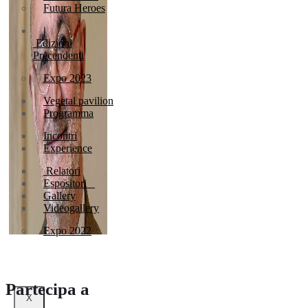
Futura Heroes
|
Edizioni
Precendenti
Expo 2023
Vegetal pavilion
Programma
Incontri
Experience
Relatori
Espositori
Gallery
Videogallery
Expo 2022
Partecipa a
X