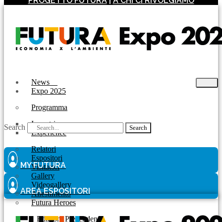
PROGETTO FUTURA
|
A CHI CI RIVOLGIAMO
News
Expo 2025
Programma
Incontri
Search
Search
Experience
Relatori
Espositori
MY FUTURA
Visitatori
Gallery
Videogallery
AREA ESPOSITORI
Allestimento
Futura Heroes
|
Edizioni Precendenti