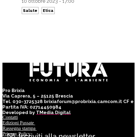
10 ottobre 2023 - 17:00
Salute
Etica
Pro Brixia
Via Caprera, 5 – 25125 Brescia
Tel. 030-3725328 brixiaforum@probrixia.camcom.it CF e
Partita IVA: 02714450984
Developed by
TMedia Digital
Contatti
Edizioni Passate
Rassegna stampa
Privacy Policy