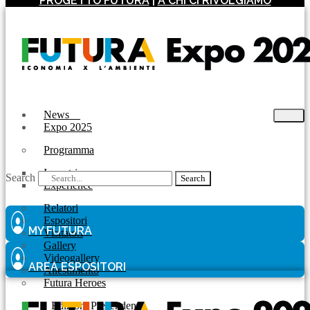
PROGETTO FUTURA
|
A CHI CI RIVOLGIAMO
News
Expo 2025
Programma
Incontri
Search
Search
Experience
Relatori
Espositori
MY FUTURA
Visitatori
Gallery
Videogallery
AREA ESPOSITORI
Allestimento
Futura Heroes
|
Edizioni Precendenti