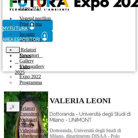
Expo 2023
Vegetal pavilion
Programma
MY FUTURA
Incontri
AREA ESPOSITORI
Experience
Relatori
Espositori
News
Gallery
Videogallery
Expo
2025
Expo 2022
Programma
Incontri
Experience
VALERIA LEONI
X
Relatori
Espositori
Dottoranda - Università degli Studi di
Visitatori
Milano - UNIMONT
Gallery
Videogallery
Dottoranda, Università degli Studi di
Allestimento
Milano, dipartimento DISAA - Polo