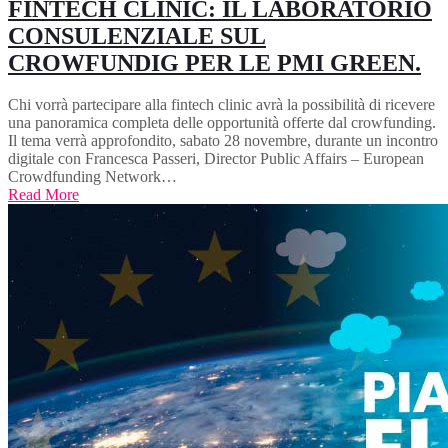
FINTECH CLINIC: IL LABORATORIO
CONSULENZIALE SUL
CROWFUNDIG PER LE PMI GREEN.
Chi vorrà partecipare alla fintech clinic avrà la possibilità di ricevere
una panoramica completa delle opportunità offerte dal crowfunding.
Il tema verrà approfondito, sabato 28 novembre, durante un incontro
digitale con Francesca Passeri, Director Public Affairs – European
Crowdfunding Network…
Read More