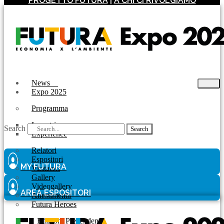
PROGETTO FUTURA
|
A CHI CI RIVOLGIAMO
News
Expo 2025
Programma
Incontri
Search
Search
Experience
Relatori
Espositori
MY FUTURA
Visitatori
Gallery
Videogallery
AREA ESPOSITORI
Allestimento
Futura Heroes
|
Edizioni Precendenti