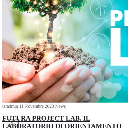
Futura Heroes
|
Edizioni
Precendenti
Expo 2023
Vegetal pavilion
Programma
Incontri
Experience
Relatori
Espositori
Gallery
Videogallery
Expo 2022
taradmin
11 Novembre 2020
News
FUTURA PROJECT LAB. IL
X
LABORATORIO DI ORIENTAMENTO