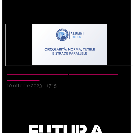
“CIRCOLARITÀ: NORMA, TUTELE E STRADE
PARALLELE”
10 ottobre 2023 - 17:15