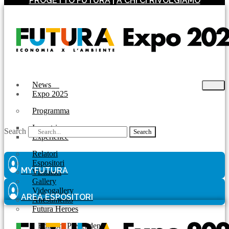
PROGETTO FUTURA
|
A CHI CI RIVOLGIAMO
News
Expo 2025
Programma
Incontri
Search
Search
Experience
Relatori
Espositori
MY FUTURA
Visitatori
Gallery
Videogallery
AREA ESPOSITORI
Allestimento
Futura Heroes
|
Edizioni Precendenti