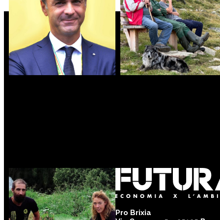
ETTORE PRANDINI
ANDREA PEDRANZINI
Presidente Nazionale -
- Azienda Agricola “Cascina
Coldiretti
Margherita”
Pro Brixia