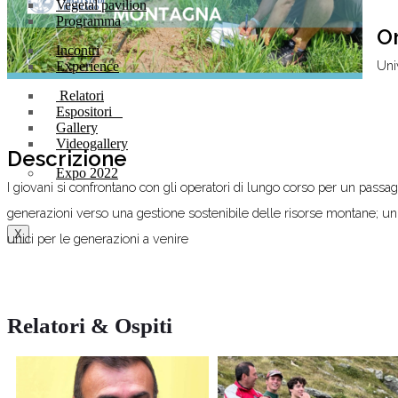
Vegetal pavilion
Programma
O
Incontri
Uni
Experience
Relatori
Espositori
Gallery
Videogallery
Descrizione
Expo 2022
I giovani si confrontano con gli operatori di lungo corso per un passag
generazioni verso una gestione sostenibile delle risorse montane; un
X
unici per le generazioni a venire
Relatori & Ospiti