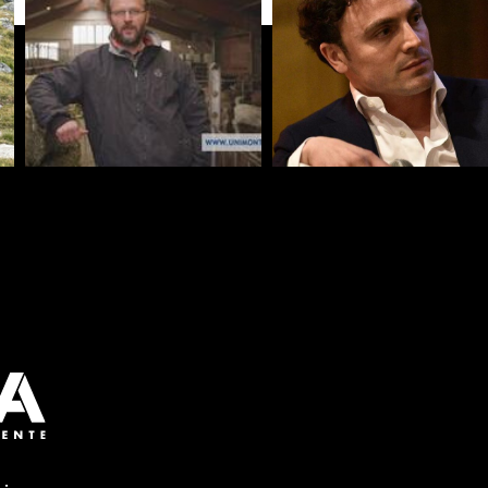
VALENTINO BONOMI
MASSIMILIANO DEL
Imprenditore - Azienda
BARBA
Agricola e Agritursimo San
Giornalista - Corriere della
Faustino
Sera