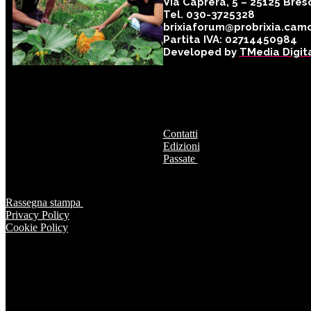
Via Caprera, 5 – 25125 Bres
Tel. 030-3725328
brixiaforum@probrixia.camc
Partita IVA: 02714450984
Developed by
TMedia Digit
STEFANIA REALI
imprenditrice - Cosa tiene
accese le Stelle
Contatti
Edizioni
Passate
Rassegna stampa
Privacy Policy
Cookie Policy