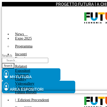
PROGETTO FUTURA
|
A CH
News
Expo 2025
Programma
Incontri
Search
Experience
Search
Relatori
Espositori
Visitatori
MY FUTURA
Gallery
Videogallery
Allestimento
AREA ESPOSITORI
Futura Heroes
|
Edizioni Precendenti