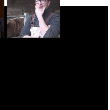
FABIO DUCOLI
imprenditore - Società
Agricola F.lli Schiavi