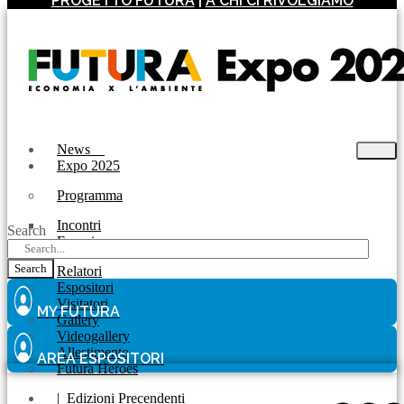
PROGETTO FUTURA
|
A CHI CI RIVOLGIAMO
News
Expo 2025
Programma
Incontri
Search
Experience
Search
Relatori
Espositori
Visitatori
MY FUTURA
Gallery
Videogallery
Allestimento
AREA ESPOSITORI
Futura Heroes
|
Edizioni Precendenti