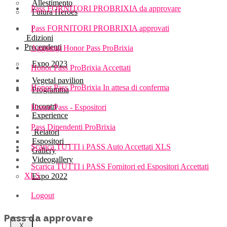
Allestimento
Pass FORNITORI PROBRIXIA da approvare
Futura Heroes
Pass FORNITORI PROBRIXIA approvati
|
Edizioni
Precendenti
Aggiungi Honor Pass ProBrixia
Expo 2023
Honor Pass ProBrixia Accettati
Vegetal pavilion
Honor Pass ProBrixia In attesa di conferma
Programma
Incontri
Honor Pass - Espositori
Experience
Pass Dipendenti ProBrixia
Relatori
Espositori
Scarica TUTTI i PASS Auto Accettati XLS
Gallery
Videogallery
Scarica TUTTI i PASS Fornitori ed Espositori Accettati
XLS
Expo 2022
Logout
Pass da approvare
X