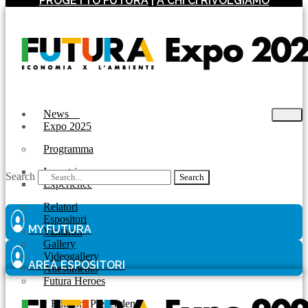
PROGETTO FUTURA
|
A CHI CI RIVOLGIAMO
News
Expo 2025
Programma
Incontri
Search
Search
Experience
Relatori
Espositori
MY FUTURA
Visitatori
Gallery
Videogallery
AREA ESPOSITORI
Allestimento
Futura Heroes
|
Edizioni Precendenti