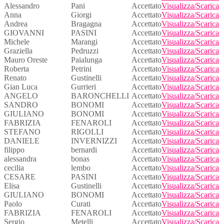
Alessandro
Pani
Accettato
Visualizza/Scarica
Anna
Giorgi
Accettato
Visualizza/Scarica
Andrea
Bragagna
Accettato
Visualizza/Scarica
GIOVANNI
PASINI
Accettato
Visualizza/Scarica
Michele
Marangi
Accettato
Visualizza/Scarica
Graziella
Pedruzzi
Accettato
Visualizza/Scarica
Mauro Oreste
Paialunga
Accettato
Visualizza/Scarica
Roberta
Petrini
Accettato
Visualizza/Scarica
Renato
Gustinelli
Accettato
Visualizza/Scarica
Gian Luca
Gurrieri
Accettato
Visualizza/Scarica
ANGELO
BARONCHELLI
Accettato
Visualizza/Scarica
SANDRO
BONOMI
Accettato
Visualizza/Scarica
GIULIANO
BONOMI
Accettato
Visualizza/Scarica
FABRIZIA
FENAROLI
Accettato
Visualizza/Scarica
STEFANO
RIGOLLI
Accettato
Visualizza/Scarica
DANIELE
INVERNIZZI
Accettato
Visualizza/Scarica
filippo
bernardi
Accettato
Visualizza/Scarica
alessandra
bonas
Accettato
Visualizza/Scarica
cecilia
lembo
Accettato
Visualizza/Scarica
CESARE
PASINI
Accettato
Visualizza/Scarica
Elisa
Gustinelli
Accettato
Visualizza/Scarica
GIULIANO
BONOMI
Accettato
Visualizza/Scarica
Paolo
Curati
Accettato
Visualizza/Scarica
FABRIZIA
FENAROLI
Accettato
Visualizza/Scarica
Sergio
Metelli
Accettato
Visualizza/Scarica