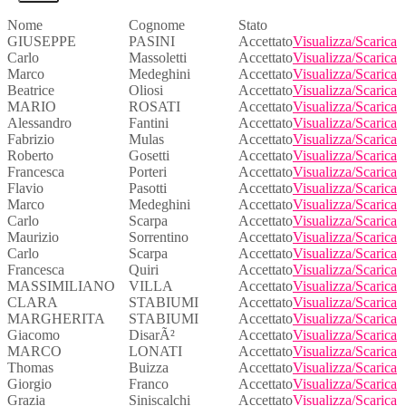
Nome
Cognome
Stato
GIUSEPPE
PASINI
Accettato
Visualizza/Scarica
Carlo
Massoletti
Accettato
Visualizza/Scarica
Marco
Medeghini
Accettato
Visualizza/Scarica
Beatrice
Oliosi
Accettato
Visualizza/Scarica
MARIO
ROSATI
Accettato
Visualizza/Scarica
Alessandro
Fantini
Accettato
Visualizza/Scarica
Fabrizio
Mulas
Accettato
Visualizza/Scarica
Roberto
Gosetti
Accettato
Visualizza/Scarica
Francesca
Porteri
Accettato
Visualizza/Scarica
Flavio
Pasotti
Accettato
Visualizza/Scarica
Marco
Medeghini
Accettato
Visualizza/Scarica
Carlo
Scarpa
Accettato
Visualizza/Scarica
Maurizio
Sorrentino
Accettato
Visualizza/Scarica
Carlo
Scarpa
Accettato
Visualizza/Scarica
Francesca
Quiri
Accettato
Visualizza/Scarica
MASSIMILIANO
VILLA
Accettato
Visualizza/Scarica
CLARA
STABIUMI
Accettato
Visualizza/Scarica
MARGHERITA
STABIUMI
Accettato
Visualizza/Scarica
Giacomo
DisarÃ²
Accettato
Visualizza/Scarica
MARCO
LONATI
Accettato
Visualizza/Scarica
Thomas
Buizza
Accettato
Visualizza/Scarica
Giorgio
Franco
Accettato
Visualizza/Scarica
Grazia
Siniscalchi
Accettato
Visualizza/Scarica