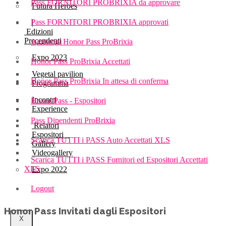
Pass FORNITORI PROBRIXIA da approvare
Futura Heroes
Pass FORNITORI PROBRIXIA approvati
|
Edizioni
Precendenti
Aggiungi Honor Pass ProBrixia
Expo 2023
Honor Pass ProBrixia Accettati
Vegetal pavilion
Honor Pass ProBrixia In attesa di conferma
Programma
Incontri
Honor Pass - Espositori
Experience
Pass Dipendenti ProBrixia
Relatori
Espositori
Scarica TUTTI i PASS Auto Accettati XLS
Gallery
Videogallery
Scarica TUTTI i PASS Fornitori ed Espositori Accettati
XLS
Expo 2022
Logout
Honor Pass Invitati dagli Espositori
X