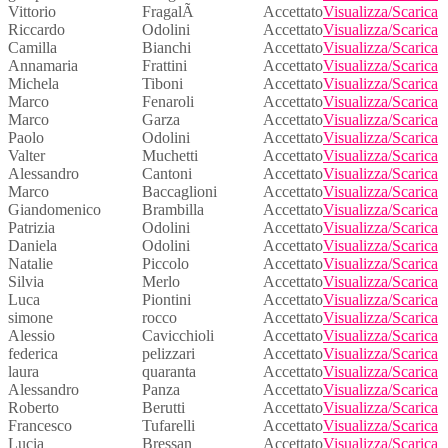
Vittorio
FragalÃ
Accettato
Visualizza/Scarica
Riccardo
Odolini
Accettato
Visualizza/Scarica
Camilla
Bianchi
Accettato
Visualizza/Scarica
Annamaria
Frattini
Accettato
Visualizza/Scarica
Michela
Tiboni
Accettato
Visualizza/Scarica
Marco
Fenaroli
Accettato
Visualizza/Scarica
Marco
Garza
Accettato
Visualizza/Scarica
Paolo
Odolini
Accettato
Visualizza/Scarica
Valter
Muchetti
Accettato
Visualizza/Scarica
Alessandro
Cantoni
Accettato
Visualizza/Scarica
Marco
Baccaglioni
Accettato
Visualizza/Scarica
Giandomenico
Brambilla
Accettato
Visualizza/Scarica
Patrizia
Odolini
Accettato
Visualizza/Scarica
Daniela
Odolini
Accettato
Visualizza/Scarica
Natalie
Piccolo
Accettato
Visualizza/Scarica
Silvia
Merlo
Accettato
Visualizza/Scarica
Luca
Piontini
Accettato
Visualizza/Scarica
simone
rocco
Accettato
Visualizza/Scarica
Alessio
Cavicchioli
Accettato
Visualizza/Scarica
federica
pelizzari
Accettato
Visualizza/Scarica
laura
quaranta
Accettato
Visualizza/Scarica
Alessandro
Panza
Accettato
Visualizza/Scarica
Roberto
Berutti
Accettato
Visualizza/Scarica
Francesco
Tufarelli
Accettato
Visualizza/Scarica
Lucia
Bressan
Accettato
Visualizza/Scarica