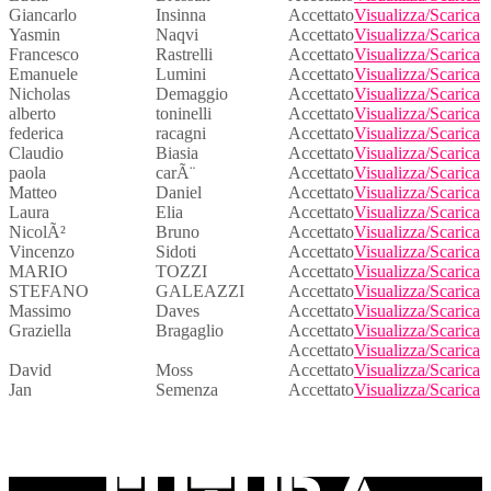
Giancarlo
Insinna
Accettato
Visualizza/Scarica
Yasmin
Naqvi
Accettato
Visualizza/Scarica
Francesco
Rastrelli
Accettato
Visualizza/Scarica
Emanuele
Lumini
Accettato
Visualizza/Scarica
Nicholas
Demaggio
Accettato
Visualizza/Scarica
alberto
toninelli
Accettato
Visualizza/Scarica
federica
racagni
Accettato
Visualizza/Scarica
Claudio
Biasia
Accettato
Visualizza/Scarica
paola
carÃ¨
Accettato
Visualizza/Scarica
Matteo
Daniel
Accettato
Visualizza/Scarica
Laura
Elia
Accettato
Visualizza/Scarica
NicolÃ²
Bruno
Accettato
Visualizza/Scarica
Vincenzo
Sidoti
Accettato
Visualizza/Scarica
MARIO
TOZZI
Accettato
Visualizza/Scarica
STEFANO
GALEAZZI
Accettato
Visualizza/Scarica
Massimo
Daves
Accettato
Visualizza/Scarica
Graziella
Bragaglio
Accettato
Visualizza/Scarica
Accettato
Visualizza/Scarica
David
Moss
Accettato
Visualizza/Scarica
Jan
Semenza
Accettato
Visualizza/Scarica