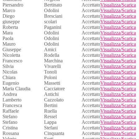
Piersandro
Bertinato
Accettato
Visualizza/Scarica
Marco
Odolini
Accettato
Visualizza/Scarica
Diego
Bresciani
Accettato
Visualizza/Scarica
giuseppe
scolari
Accettato
Visualizza/Scarica
Roberta
Paganini
Accettato
Visualizza/Scarica
Mara
Odolini
Accettato
Visualizza/Scarica
Paola
Odolini
Accettato
Visualizza/Scarica
Mauro
Odolini
Accettato
Visualizza/Scarica
Giuseppe
Amici
Accettato
Visualizza/Scarica
Nicoletta
Rodella
Accettato
Visualizza/Scarica
Francesco
Marchina
Accettato
Visualizza/Scarica
Silvia
Vivarelli
Accettato
Visualizza/Scarica
Nicolas
Tonoli
Accettato
Visualizza/Scarica
Chiara
Poloni
Accettato
Visualizza/Scarica
Eugenio
Massetti
Accettato
Visualizza/Scarica
Maria Claudia
Cacciatore
Accettato
Visualizza/Scarica
Andrea
Antichi
Accettato
Visualizza/Scarica
Lamberto
Cazzolato
Accettato
Visualizza/Scarica
Francesca
Bertini
Accettato
Visualizza/Scarica
Raffaele
Ruella
Accettato
Visualizza/Scarica
Stefano
Ressel
Accettato
Visualizza/Scarica
Stefano
Lappa
Accettato
Visualizza/Scarica
Cristina
Stefani
Accettato
Visualizza/Scarica
Rossana
Cinquanta
Accettato
Visualizza/Scarica
Valerio
Forti
Accettato
Visualizza/Scarica