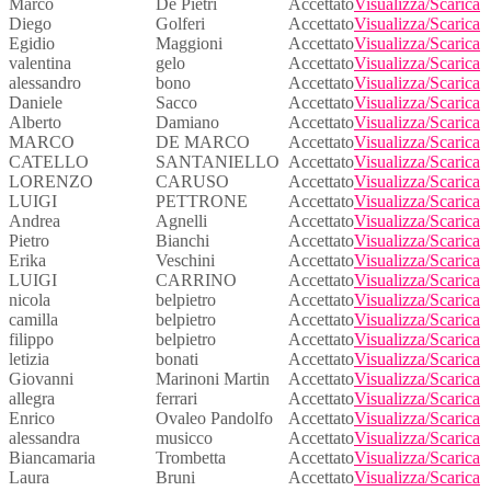
Marco
De Pietri
Accettato
Visualizza/Scarica
Diego
Golferi
Accettato
Visualizza/Scarica
Egidio
Maggioni
Accettato
Visualizza/Scarica
valentina
gelo
Accettato
Visualizza/Scarica
alessandro
bono
Accettato
Visualizza/Scarica
Daniele
Sacco
Accettato
Visualizza/Scarica
Alberto
Damiano
Accettato
Visualizza/Scarica
MARCO
DE MARCO
Accettato
Visualizza/Scarica
CATELLO
SANTANIELLO
Accettato
Visualizza/Scarica
LORENZO
CARUSO
Accettato
Visualizza/Scarica
LUIGI
PETTRONE
Accettato
Visualizza/Scarica
Andrea
Agnelli
Accettato
Visualizza/Scarica
Pietro
Bianchi
Accettato
Visualizza/Scarica
Erika
Veschini
Accettato
Visualizza/Scarica
LUIGI
CARRINO
Accettato
Visualizza/Scarica
nicola
belpietro
Accettato
Visualizza/Scarica
camilla
belpietro
Accettato
Visualizza/Scarica
filippo
belpietro
Accettato
Visualizza/Scarica
letizia
bonati
Accettato
Visualizza/Scarica
Giovanni
Marinoni Martin
Accettato
Visualizza/Scarica
allegra
ferrari
Accettato
Visualizza/Scarica
Enrico
Ovaleo Pandolfo
Accettato
Visualizza/Scarica
alessandra
musicco
Accettato
Visualizza/Scarica
Biancamaria
Trombetta
Accettato
Visualizza/Scarica
Laura
Bruni
Accettato
Visualizza/Scarica