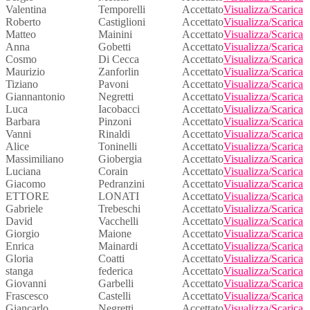
Valentina
Temporelli
Accettato
Visualizza/Scarica
Roberto
Castiglioni
Accettato
Visualizza/Scarica
Matteo
Mainini
Accettato
Visualizza/Scarica
Anna
Gobetti
Accettato
Visualizza/Scarica
Cosmo
Di Cecca
Accettato
Visualizza/Scarica
Maurizio
Zanforlin
Accettato
Visualizza/Scarica
Tiziano
Pavoni
Accettato
Visualizza/Scarica
Giannantonio
Negretti
Accettato
Visualizza/Scarica
Luca
Iacobacci
Accettato
Visualizza/Scarica
Barbara
Pinzoni
Accettato
Visualizza/Scarica
Vanni
Rinaldi
Accettato
Visualizza/Scarica
Alice
Toninelli
Accettato
Visualizza/Scarica
Massimiliano
Giobergia
Accettato
Visualizza/Scarica
Luciana
Corain
Accettato
Visualizza/Scarica
Giacomo
Pedranzini
Accettato
Visualizza/Scarica
ETTORE
LONATI
Accettato
Visualizza/Scarica
Gabriele
Trebeschi
Accettato
Visualizza/Scarica
David
Vacchelli
Accettato
Visualizza/Scarica
Giorgio
Maione
Accettato
Visualizza/Scarica
Enrica
Mainardi
Accettato
Visualizza/Scarica
Gloria
Coatti
Accettato
Visualizza/Scarica
stanga
federica
Accettato
Visualizza/Scarica
Giovanni
Garbelli
Accettato
Visualizza/Scarica
Frascesco
Castelli
Accettato
Visualizza/Scarica
Giancarlo
Negretti
Accettato
Visualizza/Scarica