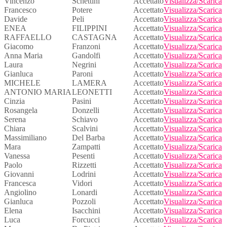
Vincenzo
Schettini
Accettato
Visualizza/Scarica
Francesco
Potere
Accettato
Visualizza/Scarica
Davide
Peli
Accettato
Visualizza/Scarica
ENEA
FILIPPINI
Accettato
Visualizza/Scarica
RAFFAELLO
CASTAGNA
Accettato
Visualizza/Scarica
Giacomo
Franzoni
Accettato
Visualizza/Scarica
Anna Maria
Gandolfi
Accettato
Visualizza/Scarica
Laura
Negrini
Accettato
Visualizza/Scarica
Gianluca
Paroni
Accettato
Visualizza/Scarica
MICHELE
LAMERA
Accettato
Visualizza/Scarica
ANTONIO MARIA
LEONETTI
Accettato
Visualizza/Scarica
Cinzia
Pasini
Accettato
Visualizza/Scarica
Rosangela
Donzelli
Accettato
Visualizza/Scarica
Serena
Schiavo
Accettato
Visualizza/Scarica
Chiara
Scalvini
Accettato
Visualizza/Scarica
Massimiliano
Del Barba
Accettato
Visualizza/Scarica
Mara
Zampatti
Accettato
Visualizza/Scarica
Vanessa
Pesenti
Accettato
Visualizza/Scarica
Paolo
Rizzetti
Accettato
Visualizza/Scarica
Giovanni
Lodrini
Accettato
Visualizza/Scarica
Francesca
Vidori
Accettato
Visualizza/Scarica
Angiolino
Lonardi
Accettato
Visualizza/Scarica
Gianluca
Pozzoli
Accettato
Visualizza/Scarica
Elena
Isacchini
Accettato
Visualizza/Scarica
Luca
Forcucci
Accettato
Visualizza/Scarica