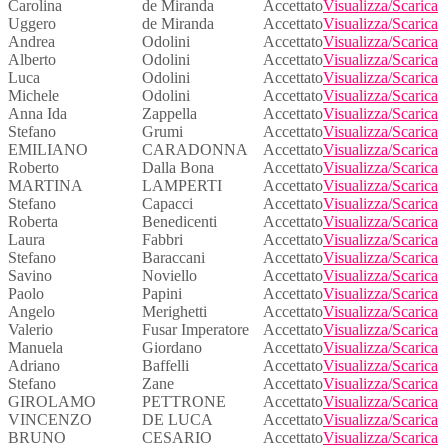
Carolina
de Miranda
Accettato
Visualizza/Scarica
Uggero
de Miranda
Accettato
Visualizza/Scarica
Andrea
Odolini
Accettato
Visualizza/Scarica
Alberto
Odolini
Accettato
Visualizza/Scarica
Luca
Odolini
Accettato
Visualizza/Scarica
Michele
Odolini
Accettato
Visualizza/Scarica
Anna Ida
Zappella
Accettato
Visualizza/Scarica
Stefano
Grumi
Accettato
Visualizza/Scarica
EMILIANO
CARADONNA
Accettato
Visualizza/Scarica
Roberto
Dalla Bona
Accettato
Visualizza/Scarica
MARTINA
LAMPERTI
Accettato
Visualizza/Scarica
Stefano
Capacci
Accettato
Visualizza/Scarica
Roberta
Benedicenti
Accettato
Visualizza/Scarica
Laura
Fabbri
Accettato
Visualizza/Scarica
Stefano
Baraccani
Accettato
Visualizza/Scarica
Savino
Noviello
Accettato
Visualizza/Scarica
Paolo
Papini
Accettato
Visualizza/Scarica
Angelo
Merighetti
Accettato
Visualizza/Scarica
Valerio
Fusar Imperatore
Accettato
Visualizza/Scarica
Manuela
Giordano
Accettato
Visualizza/Scarica
Adriano
Baffelli
Accettato
Visualizza/Scarica
Stefano
Zane
Accettato
Visualizza/Scarica
GIROLAMO
PETTRONE
Accettato
Visualizza/Scarica
VINCENZO
DE LUCA
Accettato
Visualizza/Scarica
BRUNO
CESARIO
Accettato
Visualizza/Scarica