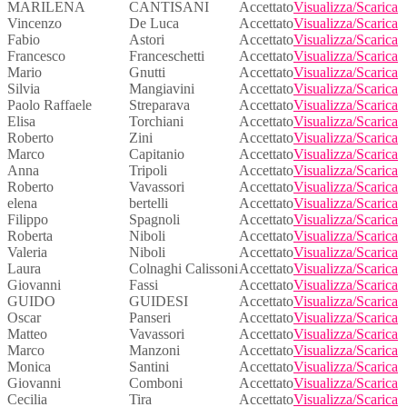
MARILENA
CANTISANI
Accettato
Visualizza/Scarica
Vincenzo
De Luca
Accettato
Visualizza/Scarica
Fabio
Astori
Accettato
Visualizza/Scarica
Francesco
Franceschetti
Accettato
Visualizza/Scarica
Mario
Gnutti
Accettato
Visualizza/Scarica
Silvia
Mangiavini
Accettato
Visualizza/Scarica
Paolo Raffaele
Streparava
Accettato
Visualizza/Scarica
Elisa
Torchiani
Accettato
Visualizza/Scarica
Roberto
Zini
Accettato
Visualizza/Scarica
Marco
Capitanio
Accettato
Visualizza/Scarica
Anna
Tripoli
Accettato
Visualizza/Scarica
Roberto
Vavassori
Accettato
Visualizza/Scarica
elena
bertelli
Accettato
Visualizza/Scarica
Filippo
Spagnoli
Accettato
Visualizza/Scarica
Roberta
Niboli
Accettato
Visualizza/Scarica
Valeria
Niboli
Accettato
Visualizza/Scarica
Laura
Colnaghi Calissoni
Accettato
Visualizza/Scarica
Giovanni
Fassi
Accettato
Visualizza/Scarica
GUIDO
GUIDESI
Accettato
Visualizza/Scarica
Oscar
Panseri
Accettato
Visualizza/Scarica
Matteo
Vavassori
Accettato
Visualizza/Scarica
Marco
Manzoni
Accettato
Visualizza/Scarica
Monica
Santini
Accettato
Visualizza/Scarica
Giovanni
Comboni
Accettato
Visualizza/Scarica
Cecilia
Tira
Accettato
Visualizza/Scarica