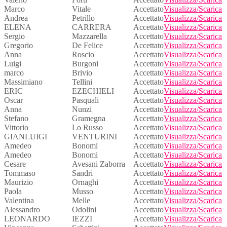
Marco
Vitale
Accettato
Visualizza/Scarica
Andrea
Petrillo
Accettato
Visualizza/Scarica
ELENA
CARRERA
Accettato
Visualizza/Scarica
Sergio
Mazzarella
Accettato
Visualizza/Scarica
Gregorio
De Felice
Accettato
Visualizza/Scarica
Anna
Roscio
Accettato
Visualizza/Scarica
Luigi
Burgoni
Accettato
Visualizza/Scarica
marco
Brivio
Accettato
Visualizza/Scarica
Massimiano
Tellini
Accettato
Visualizza/Scarica
ERIC
EZECHIELI
Accettato
Visualizza/Scarica
Oscar
Pasquali
Accettato
Visualizza/Scarica
Anna
Nunzi
Accettato
Visualizza/Scarica
Stefano
Gramegna
Accettato
Visualizza/Scarica
Vittorio
Lo Russo
Accettato
Visualizza/Scarica
GIANLUIGI
VENTURINI
Accettato
Visualizza/Scarica
Amedeo
Bonomi
Accettato
Visualizza/Scarica
Amedeo
Bonomi
Accettato
Visualizza/Scarica
Cesare
Avesani Zaborra
Accettato
Visualizza/Scarica
Tommaso
Sandri
Accettato
Visualizza/Scarica
Maurizio
Ornaghi
Accettato
Visualizza/Scarica
Paola
Musso
Accettato
Visualizza/Scarica
Valentina
Melle
Accettato
Visualizza/Scarica
Alessandro
Odolini
Accettato
Visualizza/Scarica
LEONARDO
IEZZI
Accettato
Visualizza/Scarica