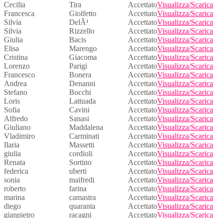
Cecilia
Tira
Accettato
Visualizza/Scarica
Francesca
Giolfetto
Accettato
Visualizza/Scarica
Silvia
DelÃ¹
Accettato
Visualizza/Scarica
Silvia
Rizzello
Accettato
Visualizza/Scarica
Giulia
Bacis
Accettato
Visualizza/Scarica
Elisa
Marengo
Accettato
Visualizza/Scarica
Cristina
Giacoma
Accettato
Visualizza/Scarica
Lorenzo
Parigi
Accettato
Visualizza/Scarica
Francesco
Bonera
Accettato
Visualizza/Scarica
Andrea
Denanni
Accettato
Visualizza/Scarica
Stefano
Bocchi
Accettato
Visualizza/Scarica
Loris
Lattuada
Accettato
Visualizza/Scarica
Sofia
Cavini
Accettato
Visualizza/Scarica
Alfredo
Sanasi
Accettato
Visualizza/Scarica
Giuliano
Maddalena
Accettato
Visualizza/Scarica
Vladimiro
Carminati
Accettato
Visualizza/Scarica
Ilaria
Massetti
Accettato
Visualizza/Scarica
giulia
cordioli
Accettato
Visualizza/Scarica
Renata
Sortino
Accettato
Visualizza/Scarica
federica
uberti
Accettato
Visualizza/Scarica
sonia
maifredi
Accettato
Visualizza/Scarica
roberto
farina
Accettato
Visualizza/Scarica
marina
camastra
Accettato
Visualizza/Scarica
diego
quaranta
Accettato
Visualizza/Scarica
gianpietro
racagni
Accettato
Visualizza/Scarica