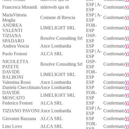
ESP | A-
Francesca Morandi
siderweb spa sb
Confermato
Vi
ESP
MariaVittoria
ESP | A-
Comune di Brescia
Confermato
Vi
Moglia
ESP
ANDREA
FOR-
LIMELIGHT SRL
Confermato
Vi
VALENTI
ESP
TIZIANA
OSP-
Resolve Consulting Srl
Confermato
Vi
SPADARO
ESP
Andrea Vescia
Ance Lombardia
ESP
Confermato
Vi
ESP | A-
Paolo Festoni
ALCA SRL
Confermato
Vi
ESP
NICOLETTA
OSP-
Resolve Consulting Srl
Confermato
Vi
PATETE
ESP
DAVIDE
FOR-
LIMELIGHT SRL
Confermato
Vi
BALBONI
ESP
Valentina Rossi
Ance Lombardia
ESP
Confermato
Vi
Daniela Checchinato
Ance Lombardia
ESP
Confermato
Vi
DAVIDE
FOR-
LIMELIGHT SRL
Confermato
Vi
MOSCATO
ESP
Federico Festoni
ALCA SRL
ESP
Confermato
Vi
ESP | A-
TIZIANO PAVONI
Ance Lombardia
Confermato
Vi
ESP
Giovanni Bazzana
ALCA SRL
ESP
Confermato
Vi
FOR-
Lino Lovo
ALCA SRL
Confermato
Vi
ESP