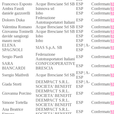
Francesco Esposto
Acque Bresciane Srl SB
ESP
Confermato
Vi
Ambra Fasoli
Isinnova srl
ESP
Confermato
Vi
daniele gazzorelli
Iobo
ESP
Confermato
Vi
Federazione
Dolores Duka
ESP
Confermato
Vi
Autotrasportatori Italiani
Valentina Romano
Acque Bresciane Srl SB
ESP
Confermato
Vi
Giovanna Toninelli
Acque Bresciane Srl SB
ESP
Confermato
Vi
davide sangiorgi
Iobo
ESP
Confermato
Vi
mauro nesti
Iobo
ESP
Confermato
Vi
ELENA
ESP | A-
SIAS S.p.A. SB
Confermato
Vi
SPAGNOLI
ESP
Federazione
Sergio Piardi
ESP
Confermato
Vi
Autotrasportatori Italiani
SARA
CONFCOOPERATIVE
ESP
Confermato
Vi
BIANCARDI
BRESCIA
ESP | A-
Ssergio Maifredi
Acque Bresciane Srl SB
Confermato
Vi
ESP
DEEMPACT S.R.L.
ESP | A-
Giada Storti
Confermato
Vi
SOCIETA' BENEFIT
ESP
DEEMPACT S.R.L.
Giovanna Porcino
ESP
Confermato
Vi
SOCIETA' BENEFIT
DEEMPACT S.R.L.
Simone Tortella
ESP
Confermato
Vi
SOCIETA' BENEFIT
Ana Beatrice
DEEMPACT S.R.L.
ESP
Confermato
Vi
Simone
SOCIETA' BENEFIT