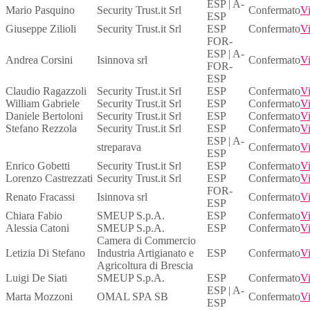
ESP | A-
Mario Pasquino
Security Trust.it Srl
Confermato
Vi
ESP
Giuseppe Zilioli
Security Trust.it Srl
ESP
Confermato
Vi
FOR-
ESP | A-
Andrea Corsini
Isinnova srl
Confermato
Vi
FOR-
ESP
Claudio Ragazzoli
Security Trust.it Srl
ESP
Confermato
Vi
William Gabriele
Security Trust.it Srl
ESP
Confermato
Vi
Daniele Bertoloni
Security Trust.it Srl
ESP
Confermato
Vi
Stefano Rezzola
Security Trust.it Srl
ESP
Confermato
Vi
ESP | A-
streparava
Confermato
Vi
ESP
Enrico Gobetti
Security Trust.it Srl
ESP
Confermato
Vi
Lorenzo Castrezzati
Security Trust.it Srl
ESP
Confermato
Vi
FOR-
Renato Fracassi
Isinnova srl
Confermato
Vi
ESP
Chiara Fabio
SMEUP S.p.A.
ESP
Confermato
Vi
Alessia Catoni
SMEUP S.p.A.
ESP
Confermato
Vi
Camera di Commercio
Letizia Di Stefano
Industria Artigianato e
ESP
Confermato
Vi
Agricoltura di Brescia
Luigi De Siati
SMEUP S.p.A.
ESP
Confermato
Vi
ESP | A-
Marta Mozzoni
OMAL SPA SB
Confermato
Vi
ESP