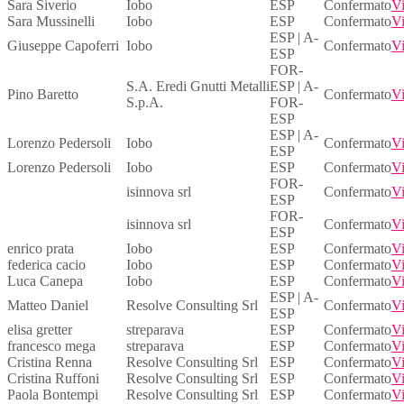
Sara Siverio
Iobo
ESP
Confermato
Vi
Sara Mussinelli
Iobo
ESP
Confermato
Vi
ESP | A-
Giuseppe Capoferri
Iobo
Confermato
Vi
ESP
FOR-
S.A. Eredi Gnutti Metalli
ESP | A-
Pino Baretto
Confermato
Vi
S.p.A.
FOR-
ESP
ESP | A-
Lorenzo Pedersoli
Iobo
Confermato
Vi
ESP
Lorenzo Pedersoli
Iobo
ESP
Confermato
Vi
FOR-
isinnova srl
Confermato
Vi
ESP
FOR-
isinnova srl
Confermato
Vi
ESP
enrico prata
Iobo
ESP
Confermato
Vi
federica cacio
Iobo
ESP
Confermato
Vi
Luca Canepa
Iobo
ESP
Confermato
Vi
ESP | A-
Matteo Daniel
Resolve Consulting Srl
Confermato
Vi
ESP
elisa gretter
streparava
ESP
Confermato
Vi
francesco mega
streparava
ESP
Confermato
Vi
Cristina Renna
Resolve Consulting Srl
ESP
Confermato
Vi
Cristina Ruffoni
Resolve Consulting Srl
ESP
Confermato
Vi
Paola Bontempi
Resolve Consulting Srl
ESP
Confermato
Vi