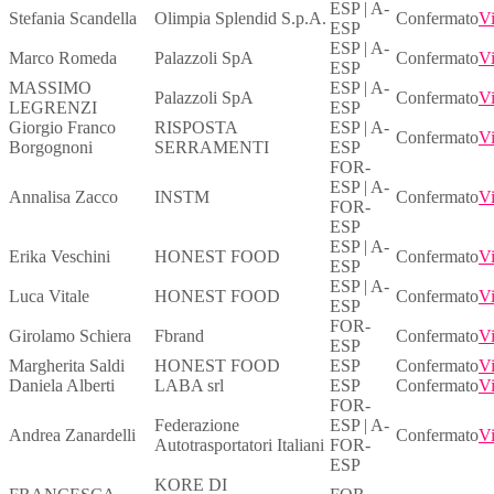
ESP | A-
Stefania Scandella
Olimpia Splendid S.p.A.
Confermato
Vi
ESP
ESP | A-
Marco Romeda
Palazzoli SpA
Confermato
Vi
ESP
MASSIMO
ESP | A-
Palazzoli SpA
Confermato
Vi
LEGRENZI
ESP
Giorgio Franco
RISPOSTA
ESP | A-
Confermato
Vi
Borgognoni
SERRAMENTI
ESP
FOR-
ESP | A-
Annalisa Zacco
INSTM
Confermato
Vi
FOR-
ESP
ESP | A-
Erika Veschini
HONEST FOOD
Confermato
Vi
ESP
ESP | A-
Luca Vitale
HONEST FOOD
Confermato
Vi
ESP
FOR-
Girolamo Schiera
Fbrand
Confermato
Vi
ESP
Margherita Saldi
HONEST FOOD
ESP
Confermato
Vi
Daniela Alberti
LABA srl
ESP
Confermato
Vi
FOR-
Federazione
ESP | A-
Andrea Zanardelli
Confermato
Vi
Autotrasportatori Italiani
FOR-
ESP
KORE DI