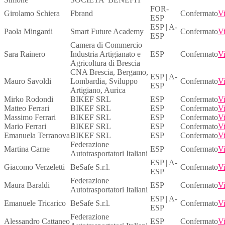
FOR-
Girolamo Schiera
Fbrand
Confermato
Vi
ESP
ESP | A-
Paola Mingardi
Smart Future Academy
Confermato
Vi
ESP
Camera di Commercio
Sara Rainero
Industria Artigianato e
ESP
Confermato
Vi
Agricoltura di Brescia
CNA Brescia, Bergamo,
ESP | A-
Mauro Savoldi
Lombardia, Sviluppo
Confermato
Vi
ESP
Artigiano, Aurica
Mirko Rodondi
BIKEF SRL
ESP
Confermato
Vi
Matteo Ferrari
BIKEF SRL
ESP
Confermato
Vi
Massimo Ferrari
BIKEF SRL
ESP
Confermato
Vi
Mario Ferrari
BIKEF SRL
ESP
Confermato
Vi
Emanuela Terranova
BIKEF SRL
ESP
Confermato
Vi
Federazione
Martina Carne
ESP
Confermato
Vi
Autotrasportatori Italiani
ESP | A-
Giacomo Verzeletti
BeSafe S.r.l.
Confermato
Vi
ESP
Federazione
Maura Baraldi
ESP
Confermato
Vi
Autotrasportatori Italiani
ESP | A-
Emanuele Tricarico
BeSafe S.r.l.
Confermato
Vi
ESP
Federazione
Alessandro Cattaneo
ESP
Confermato
Vi