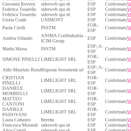
Giovanni Roversi
siderweb spa sb
ESP
Confermato
Vi
Federica Tosarello
siderweb spa sb
ESP
Confermato
Vi
Federica Tosarello
siderweb spa sb
ESP
Confermato
Vi
Gloria Coatti
UNIMONT
ESP
Confermato
Vi
FOR-
Paola Cirelli
INSTM
Confermato
Vi
ESP
ANIMA Confindustria -
Andrea Orlando
ESP
Confermato
Vi
ICIM Group
ESP | A-
Mattia Massa
INSTM
Confermato
Vi
ESP
FOR-
SIMONE PINELLI
LIMELIGHT SRL
Confermato
Vi
ESP
ESP | A-
Aldo Maurizio Rossi
Risposta Serramenti srl
Confermato
Vi
ESP
CRISTIAN
FOR-
LIMELIGHT SRL
Confermato
Vi
PINELLI
ESP
DANIELE
FOR-
LIMELIGHT SRL
Confermato
Vi
MOMBELLI
ESP
MATTEO
FOR-
LIMELIGHT SRL
Confermato
Vi
CANTONI
ESP
DANIELE
FOR-
LIMELIGHT SRL
Confermato
Vi
PADOVANI
ESP
Laura Cattaneo
Beretta
ESP
Confermato
Vi
Francesca Morandi
siderweb spa sb
ESP
Confermato
Vi
Alice Cottali
siderweb spa sb
ESP
Confermato
Vi