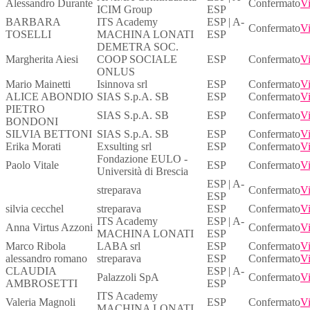
Alessandro Durante
Confermato
Vi
ICIM Group
ESP
BARBARA
ITS Academy
ESP | A-
Confermato
Vi
TOSELLI
MACHINA LONATI
ESP
DEMETRA SOC.
Margherita Aiesi
COOP SOCIALE
ESP
Confermato
Vi
ONLUS
Mario Mainetti
Isinnova srl
ESP
Confermato
Vi
ALICE ABONDIO
SIAS S.p.A. SB
ESP
Confermato
Vi
PIETRO
SIAS S.p.A. SB
ESP
Confermato
Vi
BONDONI
SILVIA BETTONI
SIAS S.p.A. SB
ESP
Confermato
Vi
Erika Morati
Exsulting srl
ESP
Confermato
Vi
Fondazione EULO -
Paolo Vitale
ESP
Confermato
Vi
Università di Brescia
ESP | A-
streparava
Confermato
Vi
ESP
silvia cecchel
streparava
ESP
Confermato
Vi
ITS Academy
ESP | A-
Anna Virtus Azzoni
Confermato
Vi
MACHINA LONATI
ESP
Marco Ribola
LABA srl
ESP
Confermato
Vi
alessandro romano
streparava
ESP
Confermato
Vi
CLAUDIA
ESP | A-
Palazzoli SpA
Confermato
Vi
AMBROSETTI
ESP
ITS Academy
Valeria Magnoli
ESP
Confermato
Vi
MACHINA LONATI