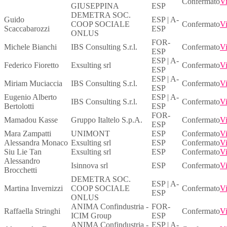
Confermato
Vi
GIUSEPPINA
ESP
DEMETRA SOC.
Guido
ESP | A-
COOP SOCIALE
Confermato
Vi
Scaccabarozzi
ESP
ONLUS
FOR-
Michele Bianchi
IBS Consulting S.r.l.
Confermato
Vi
ESP
ESP | A-
Federico Fioretto
Exsulting srl
Confermato
Vi
ESP
ESP | A-
Miriam Muciaccia
IBS Consulting S.r.l.
Confermato
Vi
ESP
Eugenio Alberto
ESP | A-
IBS Consulting S.r.l.
Confermato
Vi
Bertolotti
ESP
FOR-
Mamadou Kasse
Gruppo Italtelo S.p.A.
Confermato
Vi
ESP
Mara Zampatti
UNIMONT
ESP
Confermato
Vi
Alessandra Monaco
Exsulting srl
ESP
Confermato
Vi
Siu Lie Tan
Exsulting srl
ESP
Confermato
Vi
Alessandro
Isinnova srl
ESP
Confermato
Vi
Brocchetti
DEMETRA SOC.
ESP | A-
Martina Invernizzi
COOP SOCIALE
Confermato
Vi
ESP
ONLUS
ANIMA Confindustria -
FOR-
Raffaella Stringhi
Confermato
Vi
ICIM Group
ESP
ANIMA Confindustria -
ESP | A-