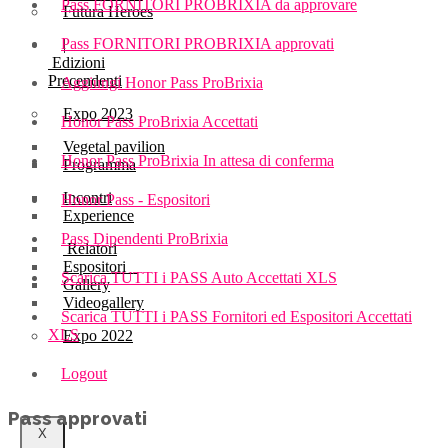
Pass FORNITORI PROBRIXIA da approvare
Futura Heroes
Pass FORNITORI PROBRIXIA approvati
|
Edizioni
Precendenti
Aggiungi Honor Pass ProBrixia
Expo 2023
Honor Pass ProBrixia Accettati
Vegetal pavilion
Honor Pass ProBrixia In attesa di conferma
Programma
Incontri
Honor Pass - Espositori
Experience
Pass Dipendenti ProBrixia
Relatori
Espositori
Scarica TUTTI i PASS Auto Accettati XLS
Gallery
Videogallery
Scarica TUTTI i PASS Fornitori ed Espositori Accettati
XLS
Expo 2022
Logout
Pass approvati
X