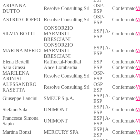
ARIANNA
OSP-
Resolve Consulting Srl
Confermato
Vi
DUTTO
ESP
OSP-
ASTRID CIOFFO
Resolve Consulting Srl
Confermato
Vi
ESP
CONSORZIO
ESP | A-
SILVIA BOTTI
MARMISTI
Confermato
Vi
ESP
BRESCIANI
CONSORZIO
ESP | A-
MARINA MERICI
MARMISTI
Confermato
Vi
ESP
BRESCIANI
Elena Bertelli
Raffmetal-Fondital
ESP
Confermato
Vi
Sara Grassi
Ance Lombardia
ESP
Confermato
Vi
MARILENA
OSP-
Resolve Consulting Srl
Confermato
Vi
ARINISI
ESP
ALESSANDRO
OSP-
Resolve Consulting Srl
Confermato
Vi
RASETTA
ESP
ESP | A-
Giuseppe Lancini
SMEUP S.p.A.
Confermato
Vi
ESP
ESP | A-
Stefano Sala
UNIMONT
Confermato
Vi
ESP
Francesca Simona
ESP | A-
UNIMONT
Confermato
Vi
Sapio
ESP
ESP | A-
Martina Bonzi
MERCURY SPA
Confermato
Vi
ESP