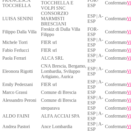
FRANCESCA
FOR-
TOCCHELLA E
Confermato
Vi
TOCCHELLA
ESP
VOLPI SNC
CONSORZIO
ESP | A-
LUISA SENINI
MARMISTI
Confermato
Vi
ESP
BRESCIANI
Freskiz di Dalla Villa
FOR-
Filippo Dalla Villa
Confermato
Vi
Filippo
ESP
ESP | A-
Michele Torri
FIER srl
Confermato
Vi
ESP
Fabio Ferlucci
FIER srl
ESP
Confermato
Vi
ESP | A-
Paola Ferrari
ALCA SRL
Confermato
Vi
ESP
CNA Brescia, Bergamo,
ESP | A-
Eleonora Rigotti
Lombardia, Sviluppo
Confermato
Vi
ESP
Artigiano, Aurica
ESP | A-
Emily Pederzani
FIER srl
Confermato
Vi
ESP
Marco Grassi
Comune di Brescia
ESP
Confermato
Vi
ESP | A-
Alessandro Peroni
Comune di Brescia
Confermato
Vi
ESP
streparava
ESP
Confermato
Vi
ESP | A-
ALDO FAINI
ALFA ACCIAI SPA
Confermato
Vi
ESP
ESP | A-
Andrea Pastori
Ance Lombardia
Confermato
Vi
ESP