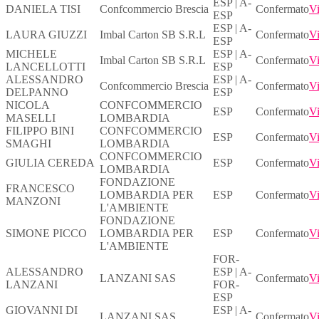
ESP | A-
DANIELA TISI
Confcommercio Brescia
Confermato
Vi
ESP
ESP | A-
LAURA GIUZZI
Imbal Carton SB S.R.L
Confermato
Vi
ESP
MICHELE
ESP | A-
Imbal Carton SB S.R.L
Confermato
Vi
LANCELLOTTI
ESP
ALESSANDRO
ESP | A-
Confcommercio Brescia
Confermato
Vi
DELPANNO
ESP
NICOLA
CONFCOMMERCIO
ESP
Confermato
Vi
MASELLI
LOMBARDIA
FILIPPO BINI
CONFCOMMERCIO
ESP
Confermato
Vi
SMAGHI
LOMBARDIA
CONFCOMMERCIO
GIULIA CEREDA
ESP
Confermato
Vi
LOMBARDIA
FONDAZIONE
FRANCESCO
LOMBARDIA PER
ESP
Confermato
Vi
MANZONI
L'AMBIENTE
FONDAZIONE
SIMONE PICCO
LOMBARDIA PER
ESP
Confermato
Vi
L'AMBIENTE
FOR-
ALESSANDRO
ESP | A-
LANZANI SAS
Confermato
Vi
LANZANI
FOR-
ESP
GIOVANNI DI
ESP | A-
LANZANI SAS
Confermato
Vi