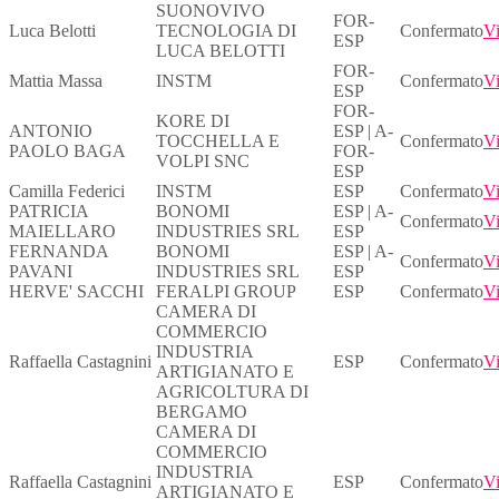
SUONOVIVO
FOR-
Luca Belotti
TECNOLOGIA DI
Confermato
Vi
ESP
LUCA BELOTTI
FOR-
Mattia Massa
INSTM
Confermato
Vi
ESP
FOR-
KORE DI
ANTONIO
ESP | A-
TOCCHELLA E
Confermato
Vi
PAOLO BAGA
FOR-
VOLPI SNC
ESP
Camilla Federici
INSTM
ESP
Confermato
Vi
PATRICIA
BONOMI
ESP | A-
Confermato
Vi
MAIELLARO
INDUSTRIES SRL
ESP
FERNANDA
BONOMI
ESP | A-
Confermato
Vi
PAVANI
INDUSTRIES SRL
ESP
HERVE' SACCHI
FERALPI GROUP
ESP
Confermato
Vi
CAMERA DI
COMMERCIO
INDUSTRIA
Raffaella Castagnini
ESP
Confermato
Vi
ARTIGIANATO E
AGRICOLTURA DI
BERGAMO
CAMERA DI
COMMERCIO
INDUSTRIA
Raffaella Castagnini
ESP
Confermato
Vi
ARTIGIANATO E