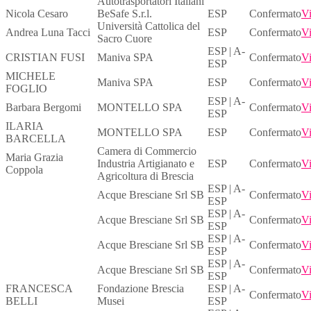
Autotrasportatori Italiani
Nicola Cesaro
BeSafe S.r.l.
ESP
Confermato
Vi
Università Cattolica del
Andrea Luna Tacci
ESP
Confermato
Vi
Sacro Cuore
ESP | A-
CRISTIAN FUSI
Maniva SPA
Confermato
Vi
ESP
MICHELE
Maniva SPA
ESP
Confermato
Vi
FOGLIO
ESP | A-
Barbara Bergomi
MONTELLO SPA
Confermato
Vi
ESP
ILARIA
MONTELLO SPA
ESP
Confermato
Vi
BARCELLA
Camera di Commercio
Maria Grazia
Industria Artigianato e
ESP
Confermato
Vi
Coppola
Agricoltura di Brescia
ESP | A-
Acque Bresciane Srl SB
Confermato
Vi
ESP
ESP | A-
Acque Bresciane Srl SB
Confermato
Vi
ESP
ESP | A-
Acque Bresciane Srl SB
Confermato
Vi
ESP
ESP | A-
Acque Bresciane Srl SB
Confermato
Vi
ESP
FRANCESCA
Fondazione Brescia
ESP | A-
Confermato
Vi
BELLI
Musei
ESP