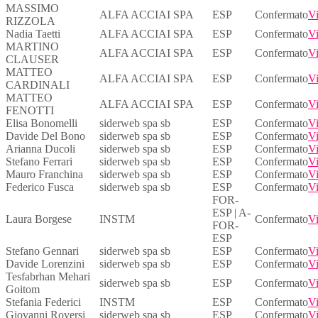
MASSIMO
ALFA ACCIAI SPA
ESP
Confermato
Vi
RIZZOLA
Nadia Taetti
ALFA ACCIAI SPA
ESP
Confermato
Vi
MARTINO
ALFA ACCIAI SPA
ESP
Confermato
Vi
CLAUSER
MATTEO
ALFA ACCIAI SPA
ESP
Confermato
Vi
CARDINALI
MATTEO
ALFA ACCIAI SPA
ESP
Confermato
Vi
FENOTTI
Elisa Bonomelli
siderweb spa sb
ESP
Confermato
Vi
Davide Del Bono
siderweb spa sb
ESP
Confermato
Vi
Arianna Ducoli
siderweb spa sb
ESP
Confermato
Vi
Stefano Ferrari
siderweb spa sb
ESP
Confermato
Vi
Mauro Franchina
siderweb spa sb
ESP
Confermato
Vi
Federico Fusca
siderweb spa sb
ESP
Confermato
Vi
FOR-
ESP | A-
Laura Borgese
INSTM
Confermato
Vi
FOR-
ESP
Stefano Gennari
siderweb spa sb
ESP
Confermato
Vi
Davide Lorenzini
siderweb spa sb
ESP
Confermato
Vi
Tesfabrhan Mehari
siderweb spa sb
ESP
Confermato
Vi
Goitom
Stefania Federici
INSTM
ESP
Confermato
Vi
Giovanni Roversi
siderweb spa sb
ESP
Confermato
Vi