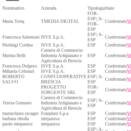
Nominativo
Azienda
Tipologia
Stato
FOR-
ESP | A-
Marta Testq
TMEDIA DIGITAL
Confermato
Vi
FOR-
ESP
ESP | A-
Francesca Salomoni
ISVE S.p.A.
Confermato
Vi
ESP
Pierluigi Cordua
ISVE S.p.A.
ESP
Confermato
Vi
Camera di Commercio
Marina Belli
Industria Artigianato e
ESP
Confermato
Vi
Agricoltura di Brescia
Francesca Delpero
ISVE S.p.A.
ESP
Confermato
Vi
Mihaela Cebotari
ISVE S.p.A.
ESP
Confermato
Vi
ROBERTO
CONFCOOPERATIVE
ESP | A-
Confermato
Vi
SALVO
BRESCIA
ESP
PROGETTO
FOR-
Confermato
Vi
SORGENTE SRL
ESP
Camera di Commercio
ESP | A-
Teresa Gennaro
Industria Artigianato e
Confermato
Vi
ESP
Agricoltura di Brescia
mariachiara racagni
Franplast S.p.a
ESP
Confermato
Vi
barbara ribolla
streparava
ESP
Confermato
Vi
paolo streparava
streparava
ESP
Confermato
Vi
ESP | A-