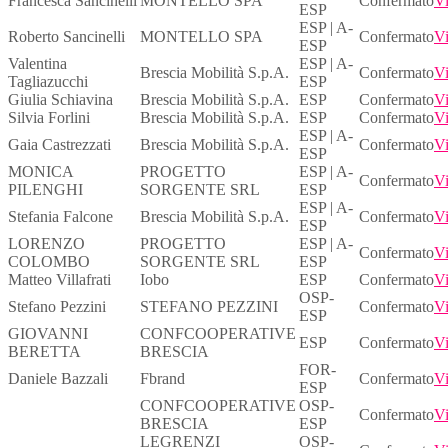
Francesca Sancinelli
MONTELLO SPA
Confermato
Vi
ESP
ESP | A-
Roberto Sancinelli
MONTELLO SPA
Confermato
Vi
ESP
Valentina
ESP | A-
Brescia Mobilità S.p.A.
Confermato
Vi
Tagliazucchi
ESP
Giulia Schiavina
Brescia Mobilità S.p.A.
ESP
Confermato
Vi
Silvia Forlini
Brescia Mobilità S.p.A.
ESP
Confermato
Vi
ESP | A-
Gaia Castrezzati
Brescia Mobilità S.p.A.
Confermato
Vi
ESP
MONICA
PROGETTO
ESP | A-
Confermato
Vi
PILENGHI
SORGENTE SRL
ESP
ESP | A-
Stefania Falcone
Brescia Mobilità S.p.A.
Confermato
Vi
ESP
LORENZO
PROGETTO
ESP | A-
Confermato
Vi
COLOMBO
SORGENTE SRL
ESP
Matteo Villafrati
Iobo
ESP
Confermato
Vi
OSP-
Stefano Pezzini
STEFANO PEZZINI
Confermato
Vi
ESP
GIOVANNI
CONFCOOPERATIVE
ESP
Confermato
Vi
BERETTA
BRESCIA
FOR-
Daniele Bazzali
Fbrand
Confermato
Vi
ESP
CONFCOOPERATIVE
OSP-
Confermato
Vi
BRESCIA
ESP
LEGRENZI
OSP-