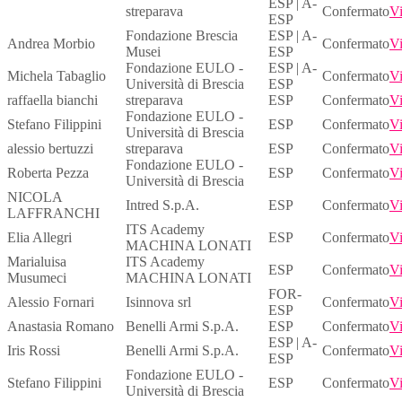
ESP | A-
streparava
Confermato
Vi
ESP
Fondazione Brescia
ESP | A-
Andrea Morbio
Confermato
Vi
Musei
ESP
Fondazione EULO -
ESP | A-
Michela Tabaglio
Confermato
Vi
Università di Brescia
ESP
raffaella bianchi
streparava
ESP
Confermato
Vi
Fondazione EULO -
Stefano Filippini
ESP
Confermato
Vi
Università di Brescia
alessio bertuzzi
streparava
ESP
Confermato
Vi
Fondazione EULO -
Roberta Pezza
ESP
Confermato
Vi
Università di Brescia
NICOLA
Intred S.p.A.
ESP
Confermato
Vi
LAFFRANCHI
ITS Academy
Elia Allegri
ESP
Confermato
Vi
MACHINA LONATI
Marialuisa
ITS Academy
ESP
Confermato
Vi
Musumeci
MACHINA LONATI
FOR-
Alessio Fornari
Isinnova srl
Confermato
Vi
ESP
Anastasia Romano
Benelli Armi S.p.A.
ESP
Confermato
Vi
ESP | A-
Iris Rossi
Benelli Armi S.p.A.
Confermato
Vi
ESP
Fondazione EULO -
Stefano Filippini
ESP
Confermato
Vi
Università di Brescia