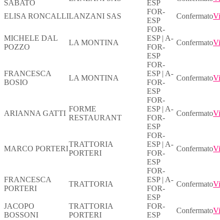
SABATO
ESP
FOR-
ELISA RONCALLI
LANZANI SAS
Confermato
Vi
ESP
FOR-
MICHELE DAL
ESP | A-
LA MONTINA
Confermato
Vi
POZZO
FOR-
ESP
FOR-
FRANCESCA
ESP | A-
LA MONTINA
Confermato
Vi
BOSIO
FOR-
ESP
FOR-
FORME
ESP | A-
ARIANNA GATTI
Confermato
Vi
RESTAURANT
FOR-
ESP
FOR-
TRATTORIA
ESP | A-
MARCO PORTERI
Confermato
Vi
PORTERI
FOR-
ESP
FOR-
FRANCESCA
ESP | A-
TRATTORIA
Confermato
Vi
PORTERI
FOR-
ESP
JACOPO
TRATTORIA
FOR-
Confermato
Vi
BOSSONI
PORTERI
ESP