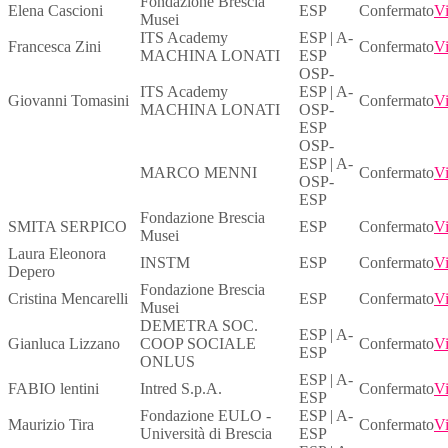
Fondazione Brescia
Elena Cascioni
ESP
Confermato
Vi
Musei
ITS Academy
ESP | A-
Francesca Zini
Confermato
Vi
MACHINA LONATI
ESP
OSP-
ITS Academy
ESP | A-
Giovanni Tomasini
Confermato
Vi
MACHINA LONATI
OSP-
ESP
OSP-
ESP | A-
MARCO MENNI
Confermato
Vi
OSP-
ESP
Fondazione Brescia
SMITA SERPICO
ESP
Confermato
Vi
Musei
Laura Eleonora
INSTM
ESP
Confermato
Vi
Depero
Fondazione Brescia
Cristina Mencarelli
ESP
Confermato
Vi
Musei
DEMETRA SOC.
ESP | A-
Gianluca Lizzano
COOP SOCIALE
Confermato
Vi
ESP
ONLUS
ESP | A-
FABIO lentini
Intred S.p.A.
Confermato
Vi
ESP
Fondazione EULO -
ESP | A-
Maurizio Tira
Confermato
Vi
Università di Brescia
ESP