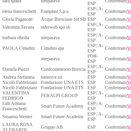
sara spada
streparava
Confermato
Vi
ESP
ESP | A-
elena franceschetti
Franplast S.p.a
Confermato
Vi
ESP
Gloria Paganotti
Acque Bresciane Srl SB
ESP
Confermato
Vi
ESP | A-
Valentina Tavana
siderweb spa sb
Confermato
Vi
ESP
ESP | A-
barbara ribolla
streparava
Confermato
Vi
ESP
ESP | A-
PAOLA Cittadini
Cittadini spa
Confermato
Vi
ESP
FOR-
streparava
Confermato
Vi
ESP
ESP | A-
Daniela Piazzi
Confcommercio Brescia
Confermato
Vi
ESP
Andrea Stefanina
isinnova srl
ESP
Confermato
Vi
Nicolò Fabbriziani
Fondazione UNA ETS
ESP
Confermato
Vi
Nicolò Fabbriziani
Fondazione UNA ETS
ESP
Confermato
Vi
VALENTINA
ESP | A-
FERALPI GROUP
Confermato
Vi
FEDRIGO
ESP
Lilli Adriana
ESP | A-
Smart Future Academy
Confermato
Vi
Franceschetti
ESP
ESP | A-
Susanna Wenter
Smart Future Academy
Confermato
Vi
ESP
LAURA ROSA
Gruppo AB
ESP
Confermato
Vi
ALEBARDI