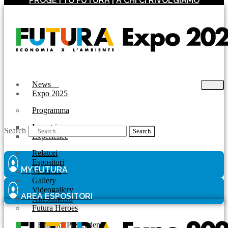
PROGETTO FUTURA
|
A CHI CI RIVOLGIAMO
News
Expo 2025
Programma
Incontri
Search
Search
Experience
Relatori
Espositori
MY FUTURA
Visitatori
Gallery
Videogallery
AREA ESPOSITORI
Allestimento
Futura Heroes
|
Edizioni Precendenti