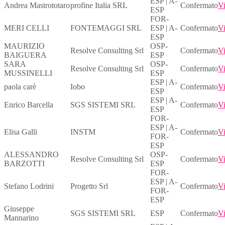
ESP | A-
Andrea Mastrototaro
profine Italia SRL
Confermato
Vi
ESP
FOR-
MERI CELLI
FONTEMAGGI SRL
ESP | A-
Confermato
Vi
ESP
MAURIZIO
OSP-
Resolve Consulting Srl
Confermato
Vi
BAIGUERA
ESP
SARA
OSP-
Resolve Consulting Srl
Confermato
Vi
MUSSINELLI
ESP
ESP | A-
paola carè
Iobo
Confermato
Vi
ESP
ESP | A-
Enrico Barcella
SGS SISTEMI SRL
Confermato
Vi
ESP
FOR-
ESP | A-
Elisa Galli
INSTM
Confermato
Vi
FOR-
ESP
ALESSANDRO
OSP-
Resolve Consulting Srl
Confermato
Vi
BARZOTTI
ESP
FOR-
ESP | A-
Stefano Lodrini
Progetto Srl
Confermato
Vi
FOR-
ESP
Giuseppe
SGS SISTEMI SRL
ESP
Confermato
Vi
Mannarino