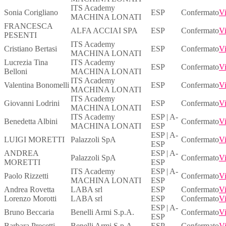
ITS Academy
Sonia Corigliano
ESP
Confermato
Vi
MACHINA LONATI
FRANCESCA
ALFA ACCIAI SPA
ESP
Confermato
Vi
PESENTI
ITS Academy
Cristiano Bertasi
ESP
Confermato
Vi
MACHINA LONATI
Lucrezia Tina
ITS Academy
ESP
Confermato
Vi
Belloni
MACHINA LONATI
ITS Academy
Valentina Bonomelli
ESP
Confermato
Vi
MACHINA LONATI
ITS Academy
Giovanni Lodrini
ESP
Confermato
Vi
MACHINA LONATI
ITS Academy
ESP | A-
Benedetta Albini
Confermato
Vi
MACHINA LONATI
ESP
ESP | A-
LUIGI MORETTI
Palazzoli SpA
Confermato
Vi
ESP
ANDREA
ESP | A-
Palazzoli SpA
Confermato
Vi
MORETTI
ESP
ITS Academy
ESP | A-
Paolo Rizzetti
Confermato
Vi
MACHINA LONATI
ESP
Andrea Rovetta
LABA srl
ESP
Confermato
Vi
Lorenzo Morotti
LABA srl
ESP
Confermato
Vi
ESP | A-
Bruno Beccaria
Benelli Armi S.p.A.
Confermato
Vi
ESP
Barbara Precetti
Benelli Armi S.p.A.
ESP
Confermato
Vi