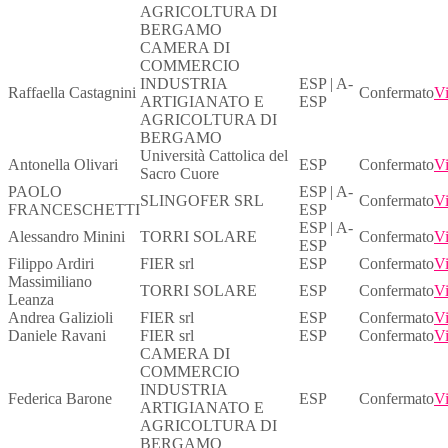
AGRICOLTURA DI
BERGAMO
CAMERA DI
COMMERCIO
INDUSTRIA
ESP | A-
Raffaella Castagnini
Confermato
Vi
ARTIGIANATO E
ESP
AGRICOLTURA DI
BERGAMO
Università Cattolica del
Antonella Olivari
ESP
Confermato
Vi
Sacro Cuore
PAOLO
ESP | A-
SLINGOFER SRL
Confermato
Vi
FRANCESCHETTI
ESP
ESP | A-
Alessandro Minini
TORRI SOLARE
Confermato
Vi
ESP
Filippo Ardiri
FIER srl
ESP
Confermato
Vi
Massimiliano
TORRI SOLARE
ESP
Confermato
Vi
Leanza
Andrea Galizioli
FIER srl
ESP
Confermato
Vi
Daniele Ravani
FIER srl
ESP
Confermato
Vi
CAMERA DI
COMMERCIO
INDUSTRIA
Federica Barone
ESP
Confermato
Vi
ARTIGIANATO E
AGRICOLTURA DI
BERGAMO