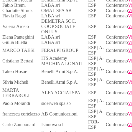
Fabio Bremi
LABA srl
ESP
Confermato
Vi
Charlotte Struck
OMAL SPA SB
ESP
Confermato
Vi
Flavia Raggi
LABA srl
ESP
Confermato
Vi
DEMETRA SOC.
Valeria Arosio
COOP SOCIALE
ESP
Confermato
Vi
ONLUS
Elena Panteghini
LABA srl
ESP
Confermato
Vi
Giulia Biletta
LABA srl
ESP
Confermato
Vi
ESP | A-
MARCO TAESI
FERALPI GROUP
Confermato
Vi
ESP
ITS Academy
ESP | A-
Cristiano Bertasi
Confermato
Vi
MACHINA LONATI
ESP
ESP | A-
Takeo Hosoe
Benelli Armi S.p.A.
Confermato
Vi
ESP
ESP | A-
Silvia Micheli
Benelli Armi S.p.A.
Confermato
Vi
ESP
MARTA
ALFA ACCIAI SPA
ESP
Confermato
Vi
TERRAROLI
ESP | A-
Paolo Morandi
siderweb spa sb
Confermato
Vi
ESP
ESP | A-
francesca cortelazzo
AB Comunicazioni
Confermato
Vi
ESP
FOR-
Carlo Zambonardi
Isinnova srl
Confermato
Vi
ESP