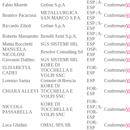
ESP | A-
Fabio Moretti
Gefran S.p.A
Confermato
Vi
ESP
METALLURGICA
ESP | A-
Beatrice Pacacussi
Confermato
Vi
SAN MARCO S.P.A.
ESP
ESP | A-
Riccardo Zilioli
Gefran S.p.A
Confermato
Vi
ESP
ESP | A-
Roberto Massarotto
Benelli Armi S.p.A.
Confermato
Vi
ESP
Mattia Rocchetti
SGS SISTEMI SRL
ESP
Confermato
Vi
MANUELA
OSP-
Resolve Consulting Srl
Confermato
Vi
NICOLOSI
ESP
Giovanni Dalfino
SGS SISTEMI SRL
ESP
Confermato
Vi
KORE DI
ELISABETTA
FOR-
TOCCHELLA E
Confermato
Vi
CADEI
ESP
VOLPI SNC
Lorenzo Sanna
Comune di Brescia
ESP
Confermato
Vi
KORE DI
FOR-
CHIARA ALLEVI
TOCCHELLA E
Confermato
Vi
ESP
VOLPI SNC
FOR-
KORE DI
NICCOLò
ESP | A-
TOCCHELLA E
Confermato
Vi
PASSARELLA
FOR-
VOLPI SNC
ESP
FOR-
Luca Ghidini
OMAL SPA SB
Confermato
Vi
ESP