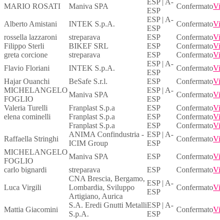
ESP | A-
MARIO ROSATI
Maniva SPA
Confermato
Vi
ESP
ESP | A-
Alberto Amistani
INTEK S.p.A.
Confermato
Vi
ESP
rossella lazzaroni
streparava
ESP
Confermato
Vi
Filippo Sterli
BIKEF SRL
ESP
Confermato
Vi
greta corcione
streparava
ESP
Confermato
Vi
ESP | A-
Flavio Floriani
INTEK S.p.A.
Confermato
Vi
ESP
Hajar Ouanchi
BeSafe S.r.l.
ESP
Confermato
Vi
MICHELANGELO
ESP | A-
Maniva SPA
Confermato
Vi
FOGLIO
ESP
Valeria Turelli
Franplast S.p.a
ESP
Confermato
Vi
elena cominelli
Franplast S.p.a
ESP
Confermato
Vi
Franplast S.p.a
ESP
Confermato
Vi
ANIMA Confindustria -
ESP | A-
Raffaella Stringhi
Confermato
Vi
ICIM Group
ESP
MICHELANGELO
Maniva SPA
ESP
Confermato
Vi
FOGLIO
carlo bignardi
streparava
ESP
Confermato
Vi
CNA Brescia, Bergamo,
ESP | A-
Luca Virgili
Lombardia, Sviluppo
Confermato
Vi
ESP
Artigiano, Aurica
S.A. Eredi Gnutti Metalli
ESP | A-
Mattia Giacomini
Confermato
Vi
S.p.A.
ESP