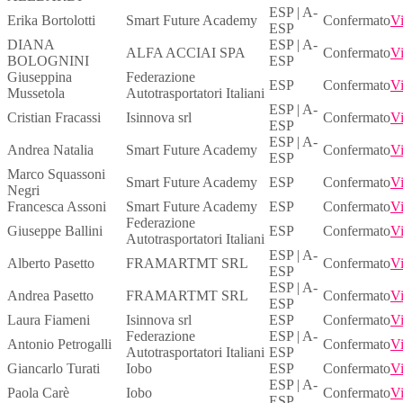
ESP | A-
Erika Bortolotti
Smart Future Academy
Confermato
Vi
ESP
DIANA
ESP | A-
ALFA ACCIAI SPA
Confermato
Vi
BOLOGNINI
ESP
Giuseppina
Federazione
ESP
Confermato
Vi
Mussetola
Autotrasportatori Italiani
ESP | A-
Cristian Fracassi
Isinnova srl
Confermato
Vi
ESP
ESP | A-
Andrea Natalia
Smart Future Academy
Confermato
Vi
ESP
Marco Squassoni
Smart Future Academy
ESP
Confermato
Vi
Negri
Francesca Assoni
Smart Future Academy
ESP
Confermato
Vi
Federazione
Giuseppe Ballini
ESP
Confermato
Vi
Autotrasportatori Italiani
ESP | A-
Alberto Pasetto
FRAMARTMT SRL
Confermato
Vi
ESP
ESP | A-
Andrea Pasetto
FRAMARTMT SRL
Confermato
Vi
ESP
Laura Fiameni
Isinnova srl
ESP
Confermato
Vi
Federazione
ESP | A-
Antonio Petrogalli
Confermato
Vi
Autotrasportatori Italiani
ESP
Giancarlo Turati
Iobo
ESP
Confermato
Vi
ESP | A-
Paola Carè
Iobo
Confermato
Vi
ESP