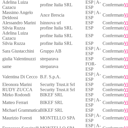
Adelina Luiza
ESP | A-
profine Italia SRL
Confermato
Vi
Cazacu
ESP
Massimo Angelo
ESP | A-
Ance Brescia
Confermato
Vi
Deldossi
ESP
Alessandro Marini
Isinnova srl
ESP
Confermato
Vi
Silvia Ruzza
profine Italia SRL
ESP
Confermato
Vi
Adelina Luiza
profine Italia SRL
ESP
Confermato
Vi
Cazacu
Silvia Ruzza
profine Italia SRL
ESP
Confermato
Vi
ESP | A-
Sara Giustacchini
Gruppo AB
Confermato
Vi
ESP
giulia Valentinuzzi
streparava
ESP
Confermato
Vi
FOR-
same
streparava
Confermato
Vi
ESP
ESP | A-
Valentina Di Cecco
B.F. S.p.A.
Confermato
Vi
ESP
Eleonora Marini
Security Trust.it Srl
ESP
Confermato
Vi
RUDY ZUCCA
Security Trust.it Srl
ESP
Confermato
Vi
Mirko Rodondi
BIKEF SRL
ESP
Confermato
Vi
ESP | A-
Matteo Ferrari
BIKEF SRL
Confermato
Vi
ESP
Michael Grammatica
BIKEF SRL
ESP
Confermato
Vi
ESP | A-
Maurizio Foresti
MONTELLO SPA
Confermato
Vi
ESP
ESP | A-