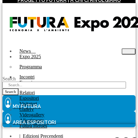
PROGETTO FUTURA
|
A CHI CI RIVOLGIAMO
News
Expo 2025
Programma
Incontri
Search
Experience
Search
Relatori
Espositori
Visitatori
MY FUTURA
Gallery
Videogallery
Allestimento
AREA ESPOSITORI
Futura Heroes
|
Edizioni Precendenti