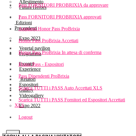
Allestimento
Pass FORNITORI PROBRIXIA da approvare
Futura Heroes
Pass FORNITORI PROBRIXIA approvati
|
Edizioni
Precendenti
Aggiungi Honor Pass ProBrixia
Expo 2023
Honor Pass ProBrixia Accettati
Vegetal pavilion
Honor Pass ProBrixia In attesa di conferma
Programma
Incontri
Honor Pass - Espositori
Experience
Pass Dipendenti ProBrixia
Relatori
Espositori
Scarica TUTTI i PASS Auto Accettati XLS
Gallery
Videogallery
Scarica TUTTI i PASS Fornitori ed Espositori Accettati
XLS
Expo 2022
Logout
X