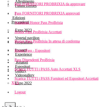
Allestimento
Pass FORNITORI PROBRIXIA da approvare
Futura Heroes
Pass FORNITORI PROBRIXIA approvati
|
Edizioni
Precendenti
Aggiungi Honor Pass ProBrixia
Expo 2023
Honor Pass ProBrixia Accettati
Vegetal pavilion
Honor Pass ProBrixia In attesa di conferma
Programma
Incontri
Honor Pass - Espositori
Experience
Pass Dipendenti ProBrixia
Relatori
Espositori
Scarica TUTTI i PASS Auto Accettati XLS
Gallery
Videogallery
Scarica TUTTI i PASS Fornitori ed Espositori Accettati
XLS
Expo 2022
Logout
X