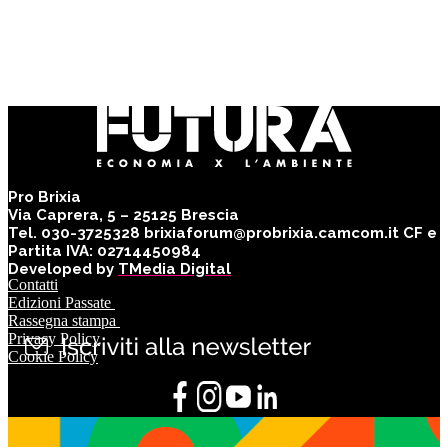
Pro Brixia
Via Caprera, 5 – 25125 Brescia
Tel. 030-3725328 brixiaforum@probrixia.camcom.it CF e
Partita IVA: 02714450984
Developed by
TMedia Digital
Contatti
Edizioni Passate
Rassegna stampa
Privacy Policy
Cookie Policy