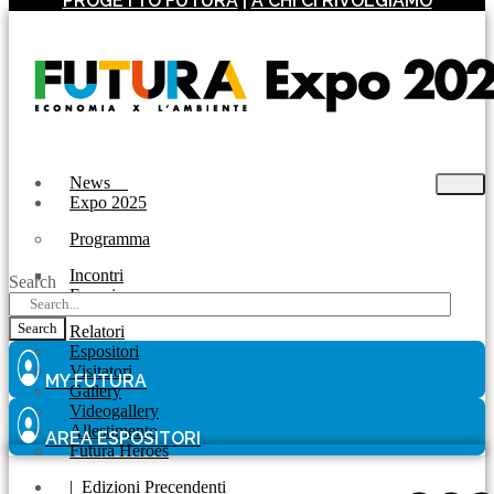
PROGETTO FUTURA
|
A CHI CI RIVOLGIAMO
News
Expo 2025
Programma
Incontri
Search
Experience
Search
Relatori
Espositori
Visitatori
MY FUTURA
Gallery
Videogallery
Allestimento
AREA ESPOSITORI
Futura Heroes
|
Edizioni Precendenti