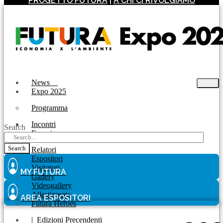
PROGETTO FUTURA
|
A CHI CI RIVOLGIAMO
News
Expo 2025
Programma
Incontri
Search
Experience
Search
Relatori
Espositori
Visitatori
MY FUTURA
Gallery
Videogallery
Allestimento
AREA ESPOSITORI
Futura Heroes
|
Edizioni Precendenti