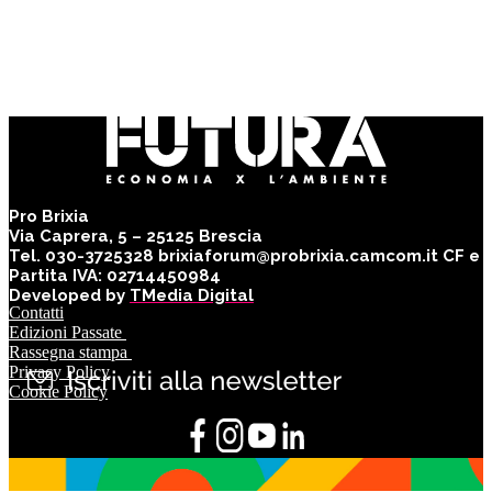
Pro Brixia
Via Caprera, 5 – 25125 Brescia
Tel. 030-3725328 brixiaforum@probrixia.camcom.it CF e
Partita IVA: 02714450984
Developed by
TMedia Digital
Contatti
Edizioni Passate
Rassegna stampa
Privacy Policy
Cookie Policy