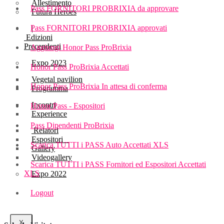
Allestimento
Pass FORNITORI PROBRIXIA da approvare
Futura Heroes
Pass FORNITORI PROBRIXIA approvati
|
Edizioni
Precendenti
Aggiungi Honor Pass ProBrixia
Expo 2023
Honor Pass ProBrixia Accettati
Vegetal pavilion
Honor Pass ProBrixia In attesa di conferma
Programma
Incontri
Honor Pass - Espositori
Experience
Pass Dipendenti ProBrixia
Relatori
Espositori
Scarica TUTTI i PASS Auto Accettati XLS
Gallery
Videogallery
Scarica TUTTI i PASS Fornitori ed Espositori Accettati
XLS
Expo 2022
Logout
X