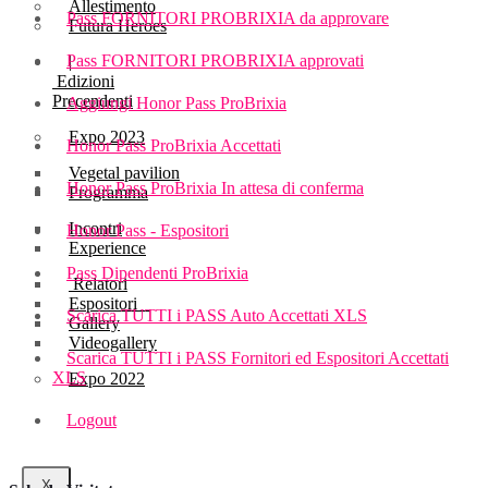
Allestimento
Pass FORNITORI PROBRIXIA da approvare
Futura Heroes
Pass FORNITORI PROBRIXIA approvati
|
Edizioni
Precendenti
Aggiungi Honor Pass ProBrixia
Expo 2023
Honor Pass ProBrixia Accettati
Vegetal pavilion
Honor Pass ProBrixia In attesa di conferma
Programma
Incontri
Honor Pass - Espositori
Experience
Pass Dipendenti ProBrixia
Relatori
Espositori
Scarica TUTTI i PASS Auto Accettati XLS
Gallery
Videogallery
Scarica TUTTI i PASS Fornitori ed Espositori Accettati
XLS
Expo 2022
Logout
X