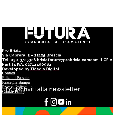
Pro Brixia
Via Caprera, 5 – 25125 Brescia
Tel. 030-3725328 brixiaforum@probrixia.camcom.it CF e
Partita IVA: 02714450984
Developed by
TMedia Digital
Contatti
Edizioni Passate
Rassegna stampa
Privacy Policy
Cookie Policy