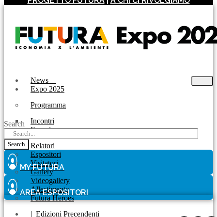
PROGETTO FUTURA
|
A CHI CI RIVOLGIAMO
News
Expo 2025
Programma
Incontri
Search
Experience
Search
Relatori
Espositori
Visitatori
MY FUTURA
Gallery
Videogallery
Allestimento
AREA ESPOSITORI
Futura Heroes
|
Edizioni Precendenti