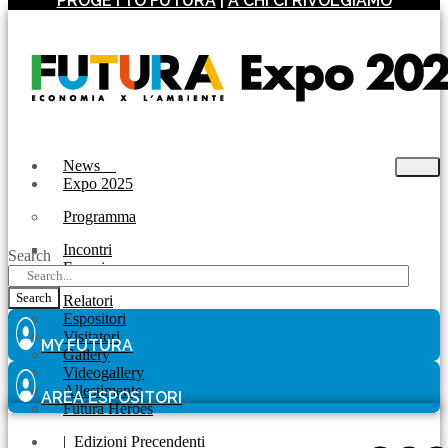
PROGETTO FUTURA
|
A CHI CI RIVOLGIAMO
News
Expo 2025
Programma
Incontri
Search
Experience
Search
Relatori
Espositori
Visitatori
MY FUTURA
Gallery
Videogallery
Allestimento
AREA ESPOSITORI
Futura Heroes
|
Edizioni Precendenti