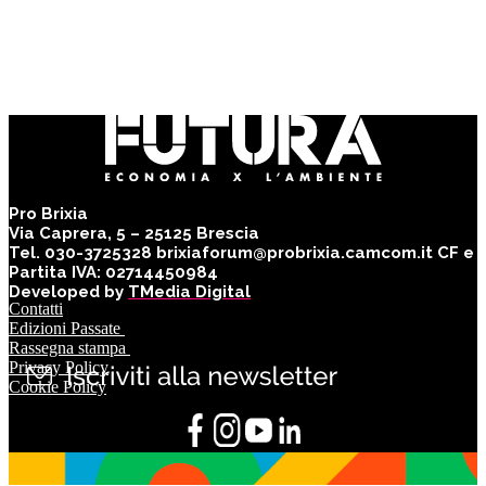
Pro Brixia
Via Caprera, 5 – 25125 Brescia
Tel. 030-3725328 brixiaforum@probrixia.camcom.it CF e
Partita IVA: 02714450984
Developed by
TMedia Digital
Contatti
Edizioni Passate
Rassegna stampa
Privacy Policy
Cookie Policy