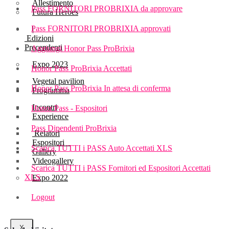
Allestimento
Pass FORNITORI PROBRIXIA da approvare
Futura Heroes
Pass FORNITORI PROBRIXIA approvati
|
Edizioni
Precendenti
Aggiungi Honor Pass ProBrixia
Expo 2023
Honor Pass ProBrixia Accettati
Vegetal pavilion
Honor Pass ProBrixia In attesa di conferma
Programma
Incontri
Honor Pass - Espositori
Experience
Pass Dipendenti ProBrixia
Relatori
Espositori
Scarica TUTTI i PASS Auto Accettati XLS
Gallery
Videogallery
Scarica TUTTI i PASS Fornitori ed Espositori Accettati
XLS
Expo 2022
Logout
X